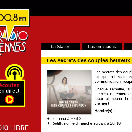
La Station
Les émissions
Les secrets des couples heureux
Les secrets des coupl
ce qui fait vraimen
communication, récip
Chaque semaine, su
simples et concrètes
créer et nourrir la
vraiment.
Horaire(s) :
✦ Le mardi à 20h10.
✦ Rediffusion le dimanche suivant à 20h10.