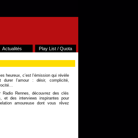
Actualités
Play List / Quota
es heureux, c’est l’émission qui révèle
t durer l’amour : désir, complicité,
rocité…
r Radio Rennes, découvrez des clés
, et des interviews inspirantes pour
 relation amoureuse dont vous rêvez