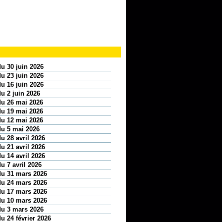
u 30 juin 2026
u 23 juin 2026
u 16 juin 2026
u 2 juin 2026
du 26 mai 2026
du 19 mai 2026
du 12 mai 2026
du 5 mai 2026
u 28 avril 2026
u 21 avril 2026
u 14 avril 2026
u 7 avril 2026
du 31 mars 2026
du 24 mars 2026
du 17 mars 2026
du 10 mars 2026
du 3 mars 2026
u 24 février 2026