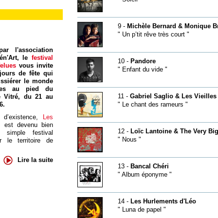
9 -
Michèle Bernard & Monique B
" Un p’tit rêve très court "
ar l'association
én'Art, le
festival
10 -
Pandore
felues
vous invite
" Enfant du vide "
jours de fête qui
ssiérer le monde
res au pied du
11 -
Gabriel Saglio & Les Vieilles
 Vitré, du 21 au
6.
" Le chant des rameurs "
 d’existence,
Les
s
est devenu bien
12 -
Loïc Lantoine & The Very Big
 simple festival
" Nous "
 le territoire de
Lire la suite
13 -
Bancal Chéri
" Album éponyme "
14 -
Les Hurlements d'Léo
" Luna de papel "