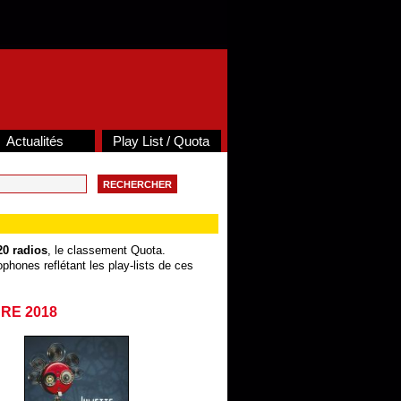
Actualités
Play List / Quota
20 radios
, le classement Quota.
phones reflétant les play-lists de ces
BRE 2018