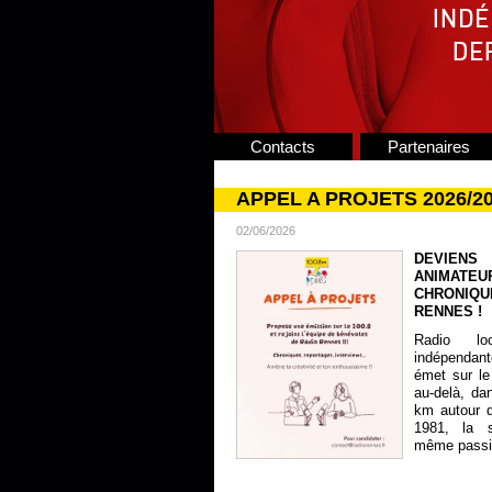
Contacts
Partenaires
APPEL A PROJETS 2026/2
02/06/2026
DEVIENS
ANIMATE
CHRONIQU
RENNES !
Radio lo
indépendan
émet sur le
au-delà, da
km autour 
1981, la s
même passion