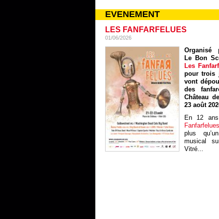
EVENEMENT
LES FANFARFELUES
01/06/2026
Organisé p
Le Bon Sc
Les Fanfar
pour trois 
vont dépou
des fanfa
Château de
23 août 202
En 12 ans
Fanfarfelue
plus qu’un
musical sur
Vitré...