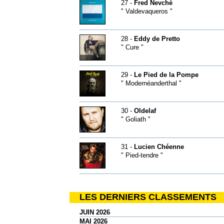
27 -
Fred Nevché
" Valdevaqueros "
28 -
Eddy de Pretto
" Cure "
29 -
Le Pied de la Pompe
" Modernéanderthal "
30 -
Oldelaf
" Goliath "
31 -
Lucien Chéenne
" Pied-tendre "
LES DERNIERS CLASSEMENTS
JUIN 2026
MAI 2026