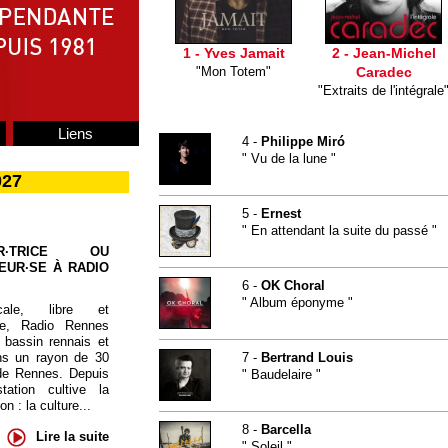
1 - Yves Jamait
2 - Jean-Michel
"Mon Totem"
Caradec
"Extraits de l'intégrale
Liens
4 -
Philippe Miró
" Vu de la lune "
027
5 -
Ernest
" En attendant la suite du passé "
UR·TRICE OU
EUR·SE À RADIO
6 -
OK Choral
" Album éponyme "
cale, libre et
te, Radio Rennes
 bassin rennais et
ns un rayon de 30
7 -
Bertrand Louis
de Rennes. Depuis
" Baudelaire "
tation cultive la
 : la culture...
8 -
Barcella
Lire la suite
" Soleil "