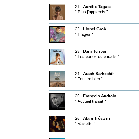
21 -
Aurélie Taguet
" Plus j'apprends "
22 -
Lionel Grob
" Plages "
23 -
Dani Terreur
" Les portes du paradis "
24 -
Arash Sarkechik
" Tout ira bien "
25 -
François Audrain
" Accueil transit "
26 -
Alain Trévarin
" Valsette "