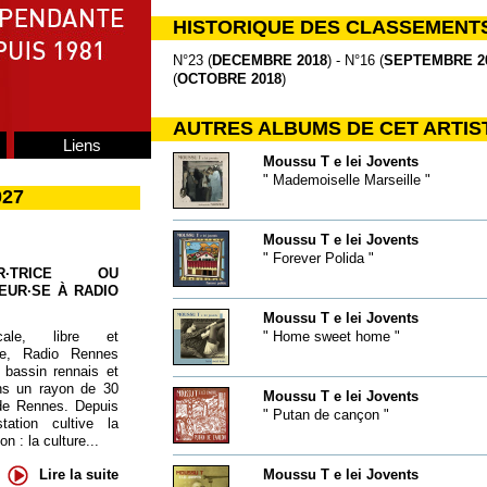
HISTORIQUE DES CLASSEMENT
N°23 (
DECEMBRE 2018
) - N°16 (
SEPTEMBRE 2
(
OCTOBRE 2018
)
AUTRES ALBUMS DE CET ARTIS
Liens
Moussu T e lei Jovents
" Mademoiselle Marseille "
027
Moussu T e lei Jovents
" Forever Polida "
UR·TRICE OU
EUR·SE À RADIO
Moussu T e lei Jovents
cale, libre et
" Home sweet home "
te, Radio Rennes
 bassin rennais et
ns un rayon de 30
Moussu T e lei Jovents
de Rennes. Depuis
" Putan de cançon "
tation cultive la
 : la culture...
Lire la suite
Moussu T e lei Jovents