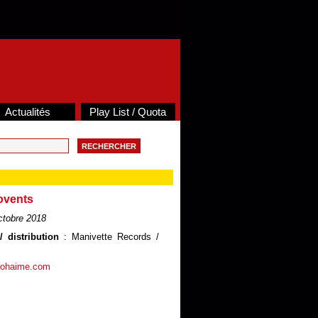
Actualités
Play List / Quota
ovents
tobre 2018
 distribution
: Manivette Records /
t.ohaime.com