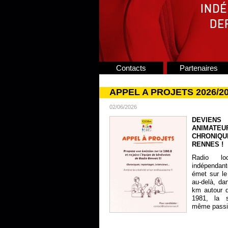
Contacts
Partenaires
APPEL A PROJETS 2026/2
02/06/2026
DEVIENS
ANIMATE
CHRONIQU
RENNES !
Radio lo
indépendan
émet sur le
au-delà, da
km autour 
1981, la s
même passion