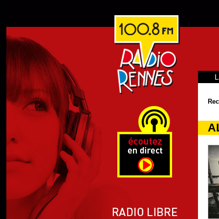
L
Rec
A