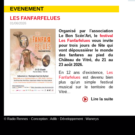
EVENEMENT
LES FANFARFELUES
01/06/2026
Organisé par l'association
Le Bon Scén'Art, le
festival
Les Fanfarfelues
vous invite
pour trois jours de fête qui
vont dépoussiérer le monde
des fanfares au pied du
Château de Vitré, du 21 au
23 août 2026.
En 12 ans d’existence,
Les
Fanfarfelues
est devenu bien
plus qu’un simple festival
musical sur le territoire de
Vitré...
Lire la suite
©
Radio Rennes
- Conception :
Adlib
- Développement :
Wanerys