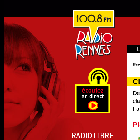
L
Rec
C
De
cl
fra
Pl