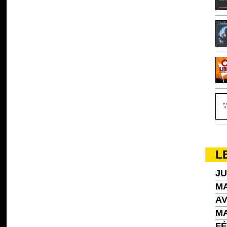
L
JU
MA
AV
MA
FÉ