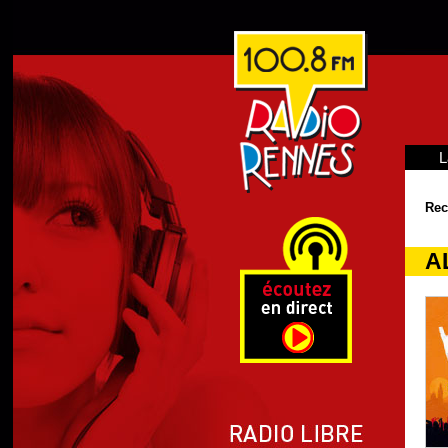
L
Rec
AL