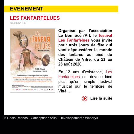
EVENEMENT
LES FANFARFELUES
01/06/2026
Organisé par l'association
Le Bon Scén'Art, le
festival
Les Fanfarfelues
vous invite
pour trois jours de fête qui
vont dépoussiérer le monde
des fanfares au pied du
Château de Vitré, du 21 au
23 août 2026.
En 12 ans d’existence,
Les
Fanfarfelues
est devenu bien
plus qu’un simple festival
musical sur le territoire de
Vitré...
Lire la suite
©
Radio Rennes
- Conception :
Adlib
- Développement :
Wanerys