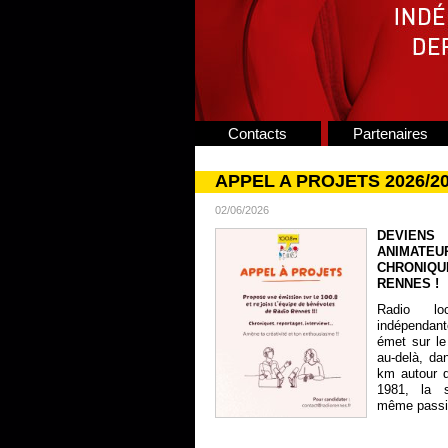
Contacts
Partenaires
APPEL A PROJETS 2026/2
02/06/2026
DEVIENS
ANIMATE
CHRONIQU
RENNES !
Radio lo
indépendan
émet sur le
au-delà, da
km autour 
1981, la s
même passion