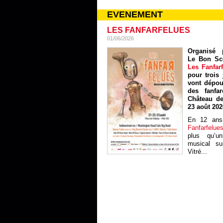
EVENEMENT
LES FANFARFELUES
01/06/2026
Organisé p
Le Bon Sc
Les Fanfar
pour trois 
vont dépou
des fanfa
Château de
23 août 202
En 12 ans
Fanfarfelue
plus qu’un
musical sur
Vitré...