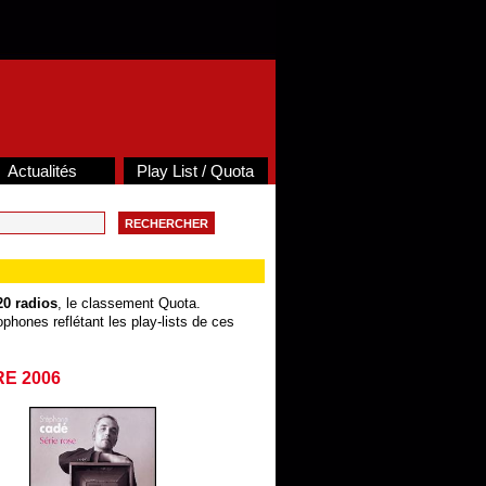
Actualités
Play List / Quota
20 radios
, le classement Quota.
phones reflétant les play-lists de ces
RE 2006