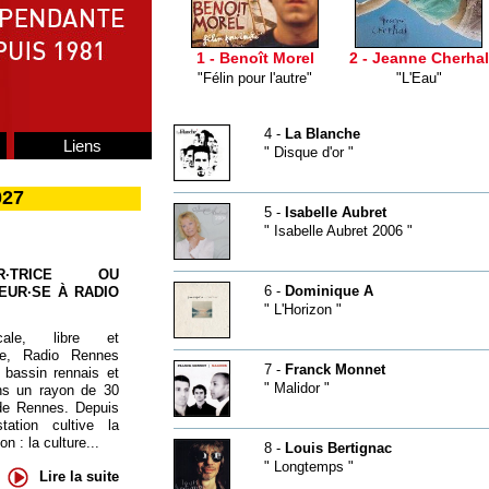
1 - Benoît Morel
2 - Jeanne Cherhal
"Félin pour l'autre"
"L'Eau"
4 -
La Blanche
Liens
" Disque d'or "
027
5 -
Isabelle Aubret
" Isabelle Aubret 2006 "
UR·TRICE OU
6 -
Dominique A
EUR·SE À RADIO
" L'Horizon "
cale, libre et
te, Radio Rennes
7 -
Franck Monnet
 bassin rennais et
" Malidor "
ns un rayon de 30
de Rennes. Depuis
tation cultive la
 : la culture...
8 -
Louis Bertignac
" Longtemps "
Lire la suite