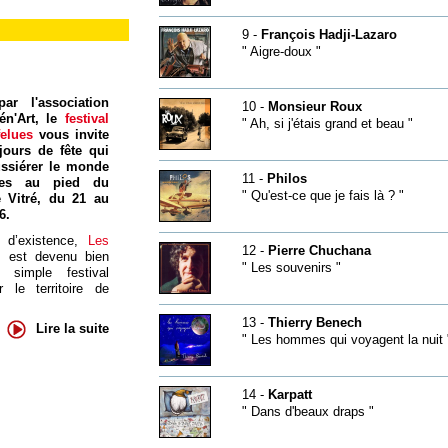
9 -
François Hadji-Lazaro
" Aigre-doux "
ar l'association
10 -
Monsieur Roux
én'Art, le
festival
" Ah, si j'étais grand et beau "
felues
vous invite
jours de fête qui
ssiérer le monde
11 -
Philos
res au pied du
" Qu'est-ce que je fais là ? "
 Vitré, du 21 au
6.
 d’existence,
Les
12 -
Pierre Chuchana
s
est devenu bien
" Les souvenirs "
 simple festival
 le territoire de
13 -
Thierry Benech
Lire la suite
" Les hommes qui voyagent la nuit 
14 -
Karpatt
" Dans d'beaux draps "