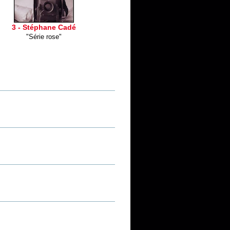
3 - Stéphane Cadé
"Série rose"