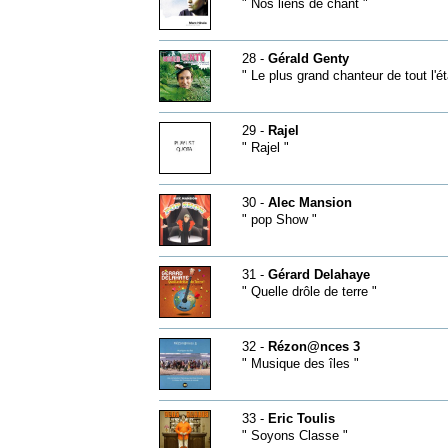
" Nos liens de chant "
28 -
Gérald Genty
" Le plus grand chanteur de tout l'é
29 -
Rajel
" Rajel "
30 -
Alec Mansion
" pop Show "
31 -
Gérard Delahaye
" Quelle drôle de terre "
32 -
Rézon@nces 3
" Musique des îles "
33 -
Eric Toulis
" Soyons Classe "