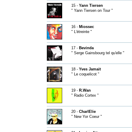
15 -
Yann Tiersen
" Yann Tiersen on Tour "
16 -
Miossec
" L'étreinte "
17 -
Bevinda
" Serge Gainsbourg tel qu'elle "
18 -
Yves Jamait
" Le coquelicot "
19 -
R.Wan
" Radio Cortex "
20 -
CharlElie
" New Yor Coeur "