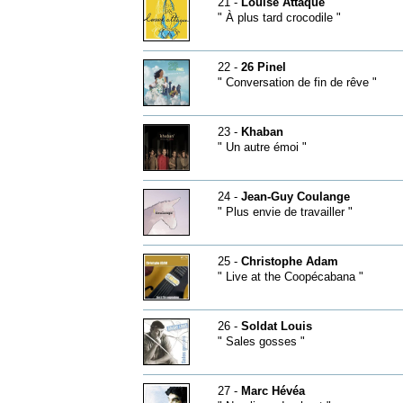
21 -
Louise Attaque
" À plus tard crocodile "
22 -
26 Pinel
" Conversation de fin de rêve "
23 -
Khaban
" Un autre émoi "
24 -
Jean-Guy Coulange
" Plus envie de travailler "
25 -
Christophe Adam
" Live at the Coopécabana "
26 -
Soldat Louis
" Sales gosses "
27 -
Marc Hévéa