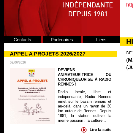
ht
Contacts
Partenaires
Liens
H
N°
APPEL A PROJETS 2026/2027
(
M
02/06/2026
(
J
DEVIENS
ANIMATEUR·TRICE OU
CHRONIQUEUR·SE À RADIO
RENNES !
Radio locale, libre et
indépendante, Radio Rennes
émet sur le bassin rennais et
au-delà, dans un rayon de 30
km autour de Rennes. Depuis
1981, la station cultive la
même passion : la culture...
Lire la suite