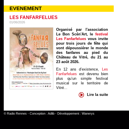
EVENEMENT
LES FANFARFELUES
01/06/2026
Organisé par l'association
Le Bon Scén'Art, le
festival
Les Fanfarfelues
vous invite
pour trois jours de fête qui
vont dépoussiérer le monde
des fanfares au pied du
Château de Vitré, du 21 au
23 août 2026.
En 12 ans d’existence,
Les
Fanfarfelues
est devenu bien
plus qu’un simple festival
musical sur le territoire de
Vitré...
Lire la suite
©
Radio Rennes
- Conception :
Adlib
- Développement :
Wanerys