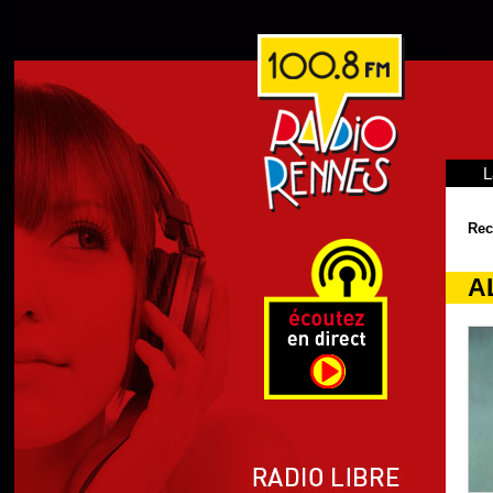
L
Rec
A