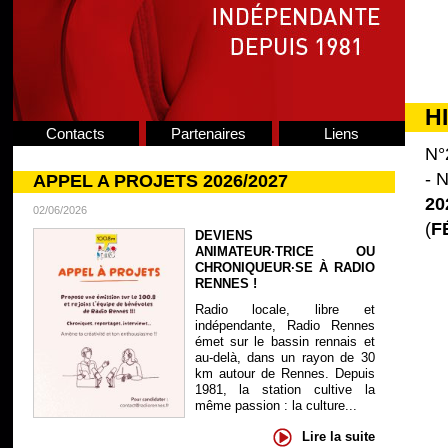
H
Contacts
Partenaires
Liens
N°
- N
APPEL A PROJETS 2026/2027
20
02/06/2026
(
F
DEVIENS
ANIMATEUR·TRICE OU
CHRONIQUEUR·SE À RADIO
RENNES !
Radio locale, libre et
indépendante, Radio Rennes
émet sur le bassin rennais et
au-delà, dans un rayon de 30
km autour de Rennes. Depuis
1981, la station cultive la
même passion : la culture...
Lire la suite