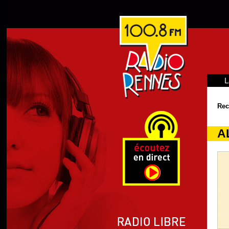
L
Rec
A