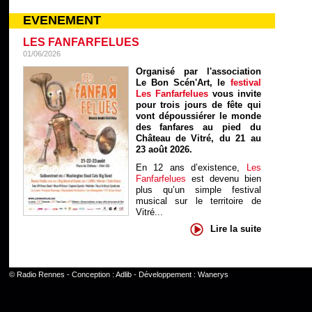
EVENEMENT
LES FANFARFELUES
01/06/2026
Organisé par l'association
Le Bon Scén'Art, le
festival
Les Fanfarfelues
vous invite
pour trois jours de fête qui
vont dépoussiérer le monde
des fanfares au pied du
Château de Vitré, du 21 au
23 août 2026.
En 12 ans d’existence,
Les
Fanfarfelues
est devenu bien
plus qu’un simple festival
musical sur le territoire de
Vitré...
Lire la suite
©
Radio Rennes
- Conception :
Adlib
- Développement :
Wanerys