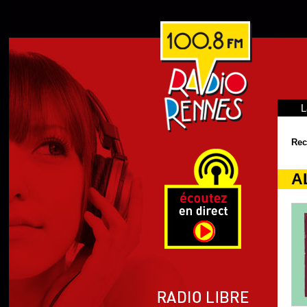
L
Rec
AL