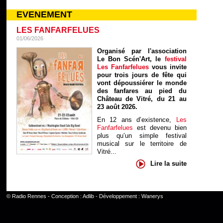
EVENEMENT
LES FANFARFELUES
01/06/2026
Organisé par l'association
Le Bon Scén'Art, le
festival
Les Fanfarfelues
vous invite
pour trois jours de fête qui
vont dépoussiérer le monde
des fanfares au pied du
Château de Vitré, du 21 au
23 août 2026.
En 12 ans d’existence,
Les
Fanfarfelues
est devenu bien
plus qu’un simple festival
musical sur le territoire de
Vitré...
Lire la suite
©
Radio Rennes
- Conception :
Adlib
- Développement :
Wanerys