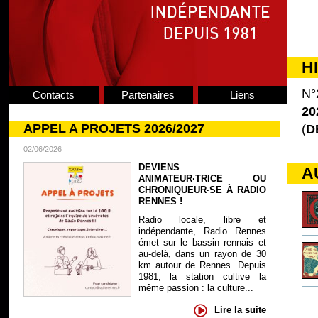
H
N°
Contacts
Partenaires
Liens
20
APPEL A PROJETS 2026/2027
(
D
02/06/2026
DEVIENS
A
ANIMATEUR·TRICE OU
CHRONIQUEUR·SE À RADIO
RENNES !
Radio locale, libre et
indépendante, Radio Rennes
émet sur le bassin rennais et
au-delà, dans un rayon de 30
km autour de Rennes. Depuis
1981, la station cultive la
même passion : la culture...
Lire la suite