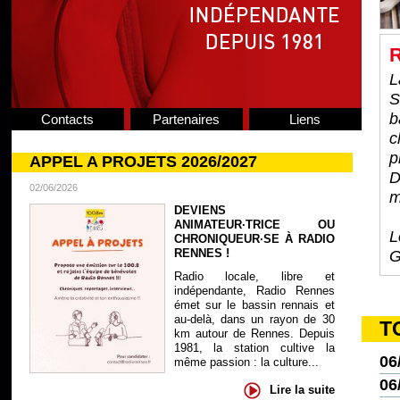
R
L
S
b
Contacts
Partenaires
Liens
c
p
APPEL A PROJETS 2026/2027
D
02/06/2026
m
DEVIENS
ANIMATEUR·TRICE OU
L
CHRONIQUEUR·SE À RADIO
RENNES !
G
Radio locale, libre et
indépendante, Radio Rennes
émet sur le bassin rennais et
au-delà, dans un rayon de 30
T
km autour de Rennes. Depuis
1981, la station cultive la
06
même passion : la culture...
06
Lire la suite