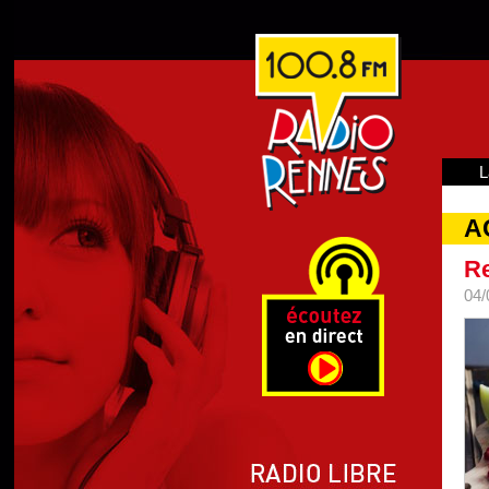
L
A
Re
04/