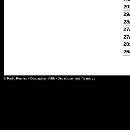
20
29
28
27
27
20
26
©
Radio Rennes
- Conception :
Adlib
- Développement :
Wanerys