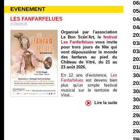
06
EVENEMENT
05
04
LES FANFARFELUES
01/06/2026
04/
Organisé par l'association
20
Le Bon Scén'Art, le
festival
Les Fanfarfelues
vous invite
03
pour trois jours de fête qui
03/
vont dépoussiérer le monde
des fanfares au pied du
20
Château de Vitré, du 21 au
01
23 août 2026.
30
En 12 ans d’existence,
Les
Fanfarfelues
est devenu bien
20
plus qu’un simple festival
musical sur le territoire de
30
Vitré...
30
Lire la suite
20
29
20
29
29