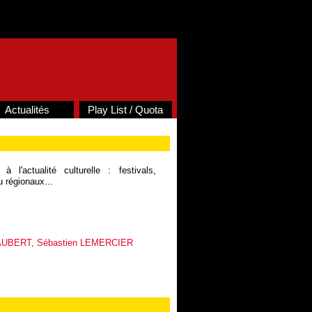
Actualités
Play List / Quota
 l'actualité culturelle : festivals,
 régionaux...
 AUBERT, Sébastien LEMERCIER