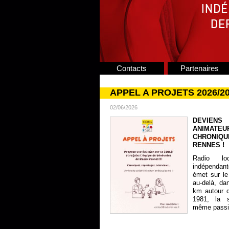
Contacts
Partenaires
APPEL A PROJETS 2026/2
02/06/2026
DEVIENS
ANIMATE
CHRONIQU
RENNES !
Radio lo
indépendan
émet sur le
au-delà, da
km autour 
1981, la s
même passion