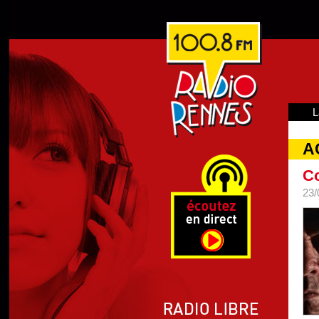
L
A
Co
23/