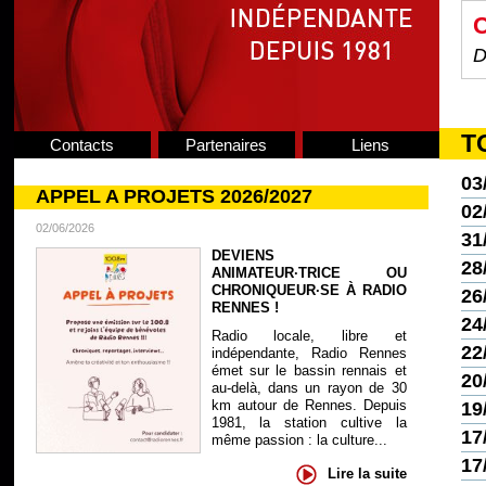
C
D
T
Contacts
Partenaires
Liens
03
APPEL A PROJETS 2026/2027
02
02/06/2026
31
DEVIENS
28
ANIMATEUR·TRICE OU
CHRONIQUEUR·SE À RADIO
26
RENNES !
24
Radio locale, libre et
22
indépendante, Radio Rennes
émet sur le bassin rennais et
20
au-delà, dans un rayon de 30
km autour de Rennes. Depuis
19
1981, la station cultive la
17
même passion : la culture...
17
Lire la suite