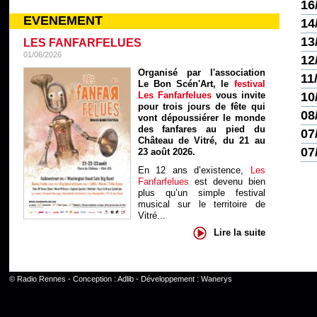
16
EVENEMENT
14
13
LES FANFARFELUES
01/06/2026
12
Organisé par l'association
11
Le Bon Scén'Art, le
festival
Les Fanfarfelues
vous invite
10
pour trois jours de fête qui
08
vont dépoussiérer le monde
des fanfares au pied du
07
Château de Vitré, du 21 au
07
23 août 2026.
En 12 ans d’existence,
Les
Fanfarfelues
est devenu bien
plus qu’un simple festival
musical sur le territoire de
Vitré...
Lire la suite
©
Radio Rennes
- Conception :
Adlib
- Développement :
Wanerys