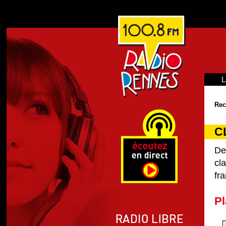
L
Rec
C
De
cl
fra
Pl