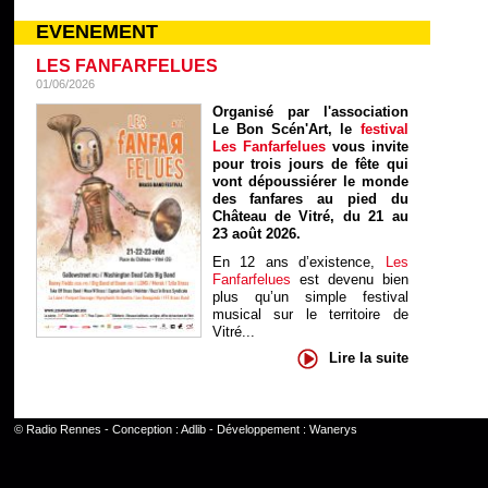
EVENEMENT
LES FANFARFELUES
01/06/2026
Organisé par l'association
Le Bon Scén'Art, le
festival
Les Fanfarfelues
vous invite
pour trois jours de fête qui
vont dépoussiérer le monde
des fanfares au pied du
Château de Vitré, du 21 au
23 août 2026.
En 12 ans d’existence,
Les
Fanfarfelues
est devenu bien
plus qu’un simple festival
musical sur le territoire de
Vitré...
Lire la suite
©
Radio Rennes
- Conception :
Adlib
- Développement :
Wanerys