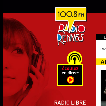
L
Rec
A