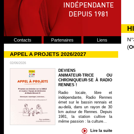
H
N°
Contacts
Partenaires
Liens
(
O
APPEL A PROJETS 2026/2027
02/06/2026
DEVIENS
ANIMATEUR·TRICE OU
CHRONIQUEUR·SE À RADIO
RENNES !
Radio locale, libre et
indépendante, Radio Rennes
émet sur le bassin rennais et
au-delà, dans un rayon de 30
km autour de Rennes. Depuis
1981, la station cultive la
même passion : la culture...
Lire la suite