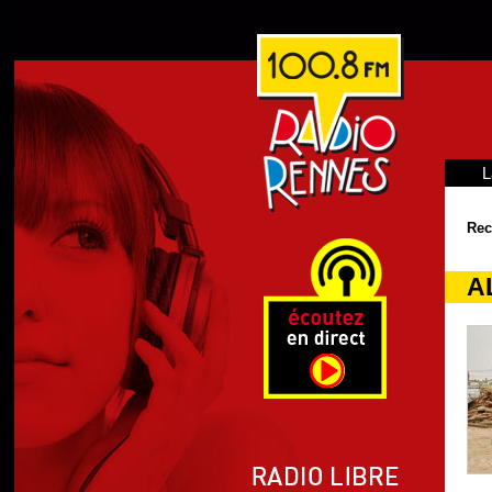
L
Rec
A