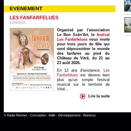
EVENEMENT
LES FANFARFELUES
01/06/2026
Organisé par l'association
Le Bon Scén'Art, le
festival
Les Fanfarfelues
vous invite
pour trois jours de fête qui
vont dépoussiérer le monde
des fanfares au pied du
Château de Vitré, du 21 au
23 août 2026.
En 12 ans d’existence,
Les
Fanfarfelues
est devenu bien
plus qu’un simple festival
musical sur le territoire de
Vitré...
Lire la suite
©
Radio Rennes
- Conception :
Adlib
- Développement :
Wanerys