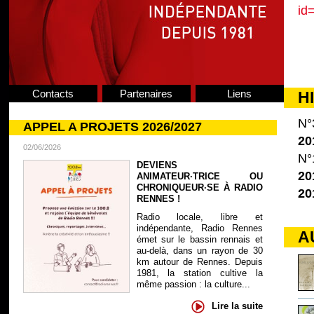
id
Contacts
Partenaires
Liens
H
N°
APPEL A PROJETS 2026/2027
20
02/06/2026
N°
DEVIENS
20
ANIMATEUR·TRICE OU
CHRONIQUEUR·SE À RADIO
20
RENNES !
Radio locale, libre et
indépendante, Radio Rennes
A
émet sur le bassin rennais et
au-delà, dans un rayon de 30
km autour de Rennes. Depuis
1981, la station cultive la
même passion : la culture...
Lire la suite