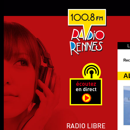
L
Rec
A