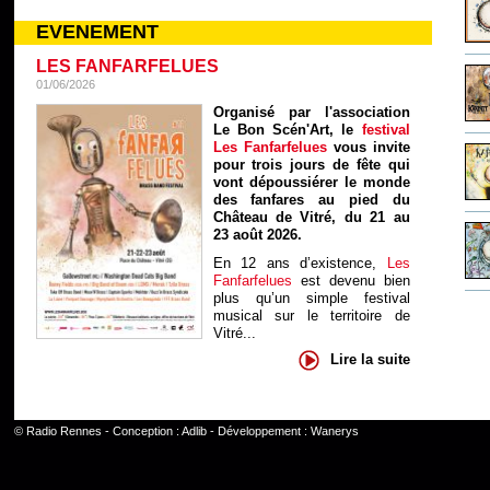
EVENEMENT
LES FANFARFELUES
01/06/2026
Organisé par l'association
Le Bon Scén'Art, le
festival
Les Fanfarfelues
vous invite
pour trois jours de fête qui
vont dépoussiérer le monde
des fanfares au pied du
Château de Vitré, du 21 au
23 août 2026.
En 12 ans d’existence,
Les
Fanfarfelues
est devenu bien
plus qu’un simple festival
musical sur le territoire de
Vitré...
Lire la suite
©
Radio Rennes
- Conception :
Adlib
- Développement :
Wanerys