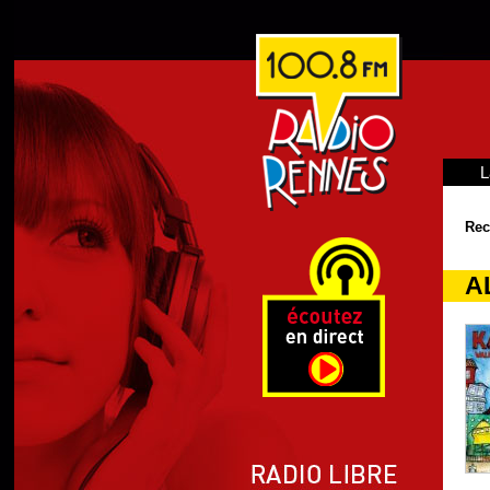
L
Rec
A