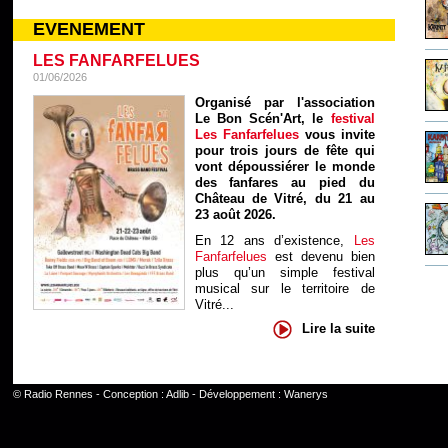
EVENEMENT
LES FANFARFELUES
01/06/2026
Organisé par l'association
Le Bon Scén'Art, le
festival
Les Fanfarfelues
vous invite
pour trois jours de fête qui
vont dépoussiérer le monde
des fanfares au pied du
Château de Vitré, du 21 au
23 août 2026.
En 12 ans d’existence,
Les
Fanfarfelues
est devenu bien
plus qu’un simple festival
musical sur le territoire de
Vitré...
Lire la suite
©
Radio Rennes
- Conception :
Adlib
- Développement :
Wanerys