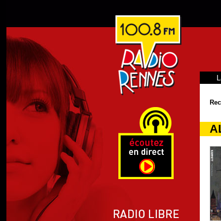
L
Rec
A