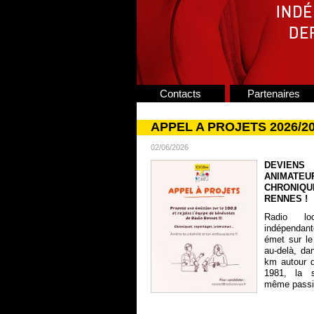
Contacts
Partenaires
APPEL A PROJETS 2026/2
02/06/2026
DEVIENS
ANIMATE
CHRONIQU
RENNES !
Radio lo
indépendan
émet sur le
au-delà, da
km autour 
1981, la s
même passion