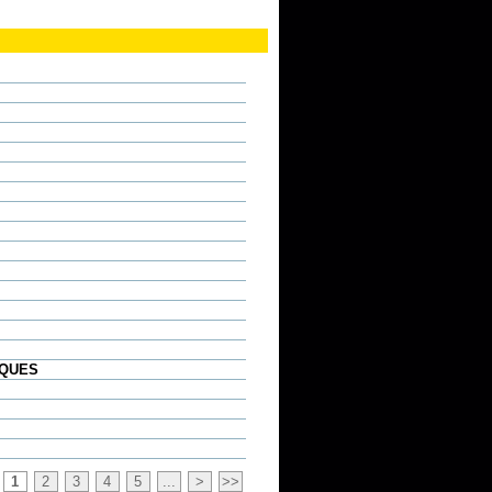
IQUES
1
2
3
4
5
...
>
>>