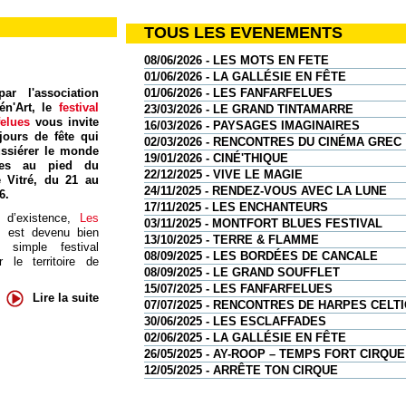
TOUS LES EVENEMENTS
08/06/2026 - LES MOTS EN FETE
01/06/2026 - LA GALLÉSIE EN FÊTE
ar l'association
01/06/2026 - LES FANFARFELUES
én'Art, le
festival
23/03/2026 - LE GRAND TINTAMARRE
felues
vous invite
16/03/2026 - PAYSAGES IMAGINAIRES
jours de fête qui
02/03/2026 - RENCONTRES DU CINÉMA GREC
ssiérer le monde
19/01/2026 - CINÉ'THIQUE
res au pied du
22/12/2025 - VIVE LE MAGIE
 Vitré, du 21 au
24/11/2025 - RENDEZ-VOUS AVEC LA LUNE
6.
17/11/2025 - LES ENCHANTEURS
 d’existence,
Les
03/11/2025 - MONTFORT BLUES FESTIVAL
s
est devenu bien
13/10/2025 - TERRE & FLAMME
 simple festival
08/09/2025 - LES BORDÉES DE CANCALE
 le territoire de
08/09/2025 - LE GRAND SOUFFLET
15/07/2025 - LES FANFARFELUES
Lire la suite
07/07/2025 - RENCONTRES DE HARPES CELT
30/06/2025 - LES ESCLAFFADES
02/06/2025 - LA GALLÉSIE EN FÊTE
26/05/2025 - AY-ROOP – TEMPS FORT CIRQUE
12/05/2025 - ARRÊTE TON CIRQUE