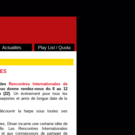
Actualités
Play List / Quota
UES
 des
Rencontres Internationales de
us donne rendez-vous du 8 au 12
n (22)
. Un événement pour tous les
arpistes et amis de longue date de la
écouvrir la harpe sous toutes ses
es, Dinan incarne une certaine idée de
elle. Les Rencontres Internationales
s et aux connaisseurs de partager de