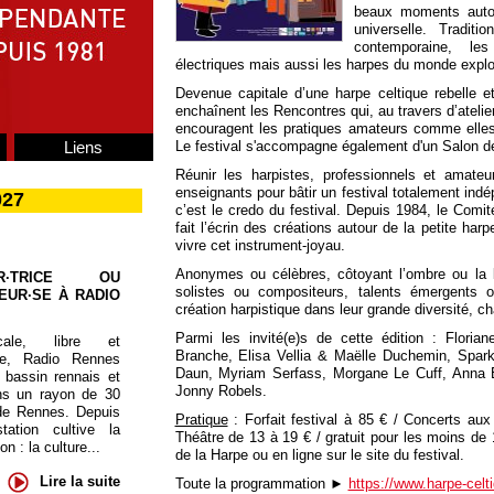
beaux moments autou
universelle. Traditi
contemporaine, le
électriques mais aussi les harpes du monde explor
Devenue capitale d’une harpe celtique rebelle 
enchaînent les Rencontres qui, au travers d’atelie
encouragent les pratiques amateurs comme elles 
Liens
Le festival s'accompagne également d'un Salon d
Réunir les harpistes, professionnels et amateur
enseignants pour bâtir un festival totalement i
027
c’est le credo du festival. Depuis 1984, le Comit
fait l’écrin des créations autour de la petite har
vivre cet instrument-joyau.
Anonymes ou célèbres, côtoyant l’ombre ou la l
UR·TRICE OU
solistes ou compositeurs, talents émergents 
EUR·SE À RADIO
création harpistique dans leur grande diversité, c
Parmi les invité(e)s de cette édition : Flori
cale, libre et
Branche, Elisa Vellia & Maëlle Duchemin, Spar
te, Radio Rennes
Daun, Myriam Serfass, Morgane Le Cuff, Anna E
 bassin rennais et
Jonny Robels.
ns un rayon de 30
de Rennes. Depuis
Pratique
: Forfait festival à 85 € / Concerts au
tation cultive la
Théâtre de 13 à 19 € / gratuit pour les moins de 
 : la culture...
de la Harpe ou en ligne sur le site du festival.
Lire la suite
Toute la programmation ►
https://www.harpe-celt