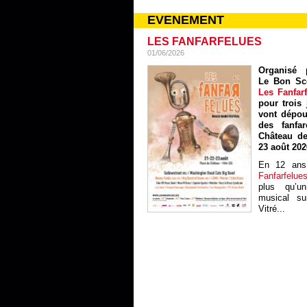
EVENEMENT
LES FANFARFELUES
01/06/2026
Organisé p
Le Bon Sc
Les Fanfar
pour trois 
vont dépou
des fanfa
Château de
23 août 202
En 12 ans
Fanfarfelue
plus qu’un
musical sur
Vitré...