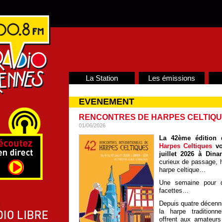
La Station
Les émissions
EVENEMENT
RENCONTRES DE HARPES CELTIQ
01/06/2026
La 42ème édition
Harpes Celtiques
vo
juillet 2026 à Dina
curieux de passage, h
harpe celtique…
Une semaine pour d
facettes…
Depuis quatre décenni
la harpe traditionn
offrent aux amateur