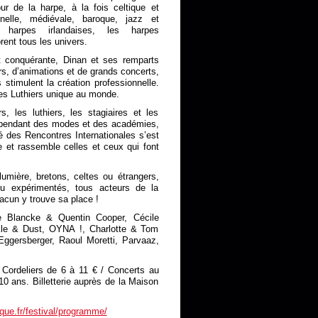
r de la harpe, à la fois celtique et
onnelle, médiévale, baroque, jazz et
s harpes irlandaises, les harpes
ent tous les univers.
et conquérante, Dinan et ses remparts
rs, d’animations et de grands concerts,
stimulent la création professionnelle.
es Luthiers unique au monde.
s, les luthiers, les stagiaires et les
ndépendant des modes et des académies,
é des Rencontres Internationales s’est
pe et rassemble celles et ceux qui font
umière, bretons, celtes ou étrangers,
ou expérimentés, tous acteurs de la
hacun y trouve sa place !
ane Blancke & Quentin Cooper, Cécile
kle & Dust, OYNA !, Charlotte & Tom
ggersberger, Raoul Moretti, Parvaaz,
x Cordeliers de 6 à 11 € / Concerts au
10 ans. Billetterie auprès de la Maison
ique.fr/festival/programme/