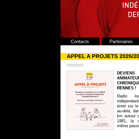
Contacts
Partenaires
APPEL A PROJETS 2026/2
02/06/2026
DEVIENS
ANIMATE
CHRONIQU
RENNES !
Radio lo
indépendan
émet sur le
au-delà, da
km autour 
1981, la s
même passion