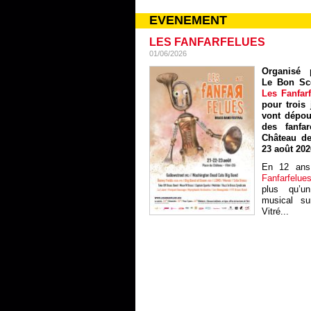
EVENEMENT
LES FANFARFELUES
01/06/2026
Organisé p
Le Bon Sc
Les Fanfar
pour trois 
vont dépou
des fanfa
Château de
23 août 202
En 12 ans
Fanfarfelue
plus qu’un
musical sur
Vitré...