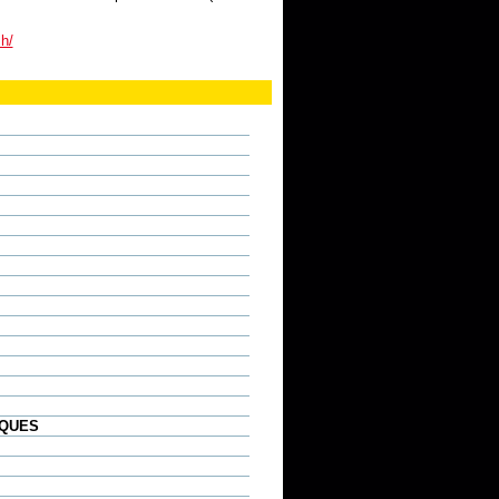
zh/
IQUES