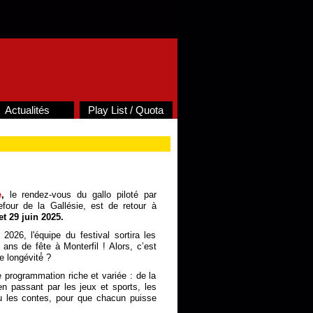
Actualités
Play List / Quota
e
,
le rendez-vous du gallo piloté par
efour de la Gallésie, est de retour à
et 29 juin 2025.
2026, l'équipe du festival sortira les
0 ans de fête à Monterfil ! Alors, c’est
e longévité́ ?
 programmation riche et variée : de la
n passant par les jeux et sports, les
ou les contes, pour que chacun puisse