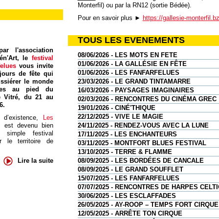
Monterfil) ou par la RN12 (sortie Bédée).
Pour en savoir plus ►
https://gallesie-monterfil.b
TOUS LES EVENEMENTS
ar l'association
08/06/2026 - LES MOTS EN FETE
én'Art, le
festival
01/06/2026 - LA GALLÉSIE EN FÊTE
felues
vous invite
01/06/2026 - LES FANFARFELUES
jours de fête qui
ssiérer le monde
23/03/2026 - LE GRAND TINTAMARRE
res au pied du
16/03/2026 - PAYSAGES IMAGINAIRES
 Vitré, du 21 au
02/03/2026 - RENCONTRES DU CINÉMA GREC
6.
19/01/2026 - CINÉ'THIQUE
22/12/2025 - VIVE LE MAGIE
 d’existence,
Les
s
est devenu bien
24/11/2025 - RENDEZ-VOUS AVEC LA LUNE
 simple festival
17/11/2025 - LES ENCHANTEURS
 le territoire de
03/11/2025 - MONTFORT BLUES FESTIVAL
13/10/2025 - TERRE & FLAMME
08/09/2025 - LES BORDÉES DE CANCALE
Lire la suite
08/09/2025 - LE GRAND SOUFFLET
15/07/2025 - LES FANFARFELUES
07/07/2025 - RENCONTRES DE HARPES CELT
30/06/2025 - LES ESCLAFFADES
26/05/2025 - AY-ROOP – TEMPS FORT CIRQUE
12/05/2025 - ARRÊTE TON CIRQUE