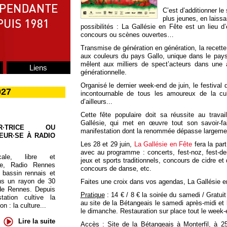
C’est d’additionner le
plus jeunes, en laissa
possibilités : La Gallésie en Fête est un lieu d’
concours ou scènes ouvertes…
Transmise de génération en génération, la recette
aux couleurs du pays Gallo, unique dans le paysag
mêlent aux milliers de spect’acteurs dans une a
Liens
générationnelle.
Organisé le dernier week-end de juin, le festival
027
incontournable de tous les amoureux de la cul
d’ailleurs...
Cette fête populaire doit sa réussite au travai
Gallésie, qui met en œuvre tout son savoir-fa
UR·TRICE OU
manifestation dont la renommée dépasse largement
EUR·SE À RADIO
Les 28 et 29 juin,
La Gallésie en Fête
fera la part
avec au programme : concerts, fest-noz, fest-deiz
cale, libre et
jeux et sports traditionnels, concours de cidre e
te, Radio Rennes
concours de danse, etc.
 bassin rennais et
ns un rayon de 30
Faites une croix dans vos agendas, La Gallésie en
de Rennes. Depuis
Pratique
: 14 € / 8 € la soirée du samedi / Gratui
tation cultive la
au site de la Bétangeais le samedi après-midi et
 : la culture...
le dimanche. Restauration sur place tout le week-
Lire la suite
Accès
: Site de la Bétangeais à Monterfil, à 