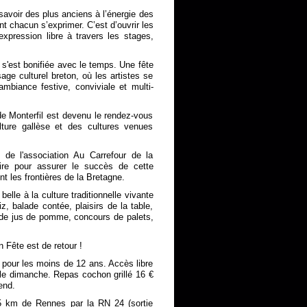
 savoir des plus anciens à l’énergie des
nt chacun s’exprimer. C’est d’ouvrir les
expression libre à travers les stages,
 s'est bonifiée avec le temps. Une fête
e culturel breton, où les artistes se
mbiance festive, conviviale et multi-
 de Monterfil est devenu le rendez-vous
ture gallèse et des cultures venues
l de l'association Au Carrefour de la
ire pour assurer le succès de cette
 les frontières de la Bretagne.
 belle à la culture traditionnelle vivante
, balade contée, plaisirs de la table,
t de jus de pomme, concours de palets,
 Fête est de retour !
t pour les moins de 12 ans. Accès libre
 le dimanche. Repas cochon grillé 16 €
end.
25 km de Rennes par la RN 24 (sortie