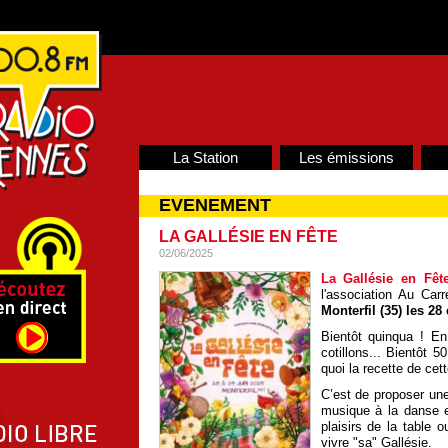
La Station
Les émissions
EVENEMENT
LA GALLÉSIE EN FÊTE
02/06/2025
La Gallésie en Fêt
l'association Au Carr
Monterfil (35) les 28 
Bientôt quinqua ! En 
cotillons... Bientôt 5
quoi la recette de cett
C’est de proposer une
musique à la danse e
plaisirs de la table 
vivre "sa" Gallésie.