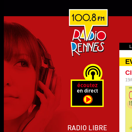
L
E
C
19/