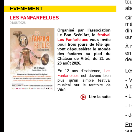
to
abo
EVENEMENT
Ci
LES FANFARFELUES
01/06/2026
mé
di
Organisé par l'association
Le Bon Scén'Art, le
festival
ouv
Les Fanfarfelues
vous invite
pour trois jours de fête qui
À n
vont dépoussiérer le monde
en
des fanfares au pied du
Château de Vitré, du 21 au
des
23 août 2026.
Le
En 12 ans d’existence,
Les
Fanfarfelues
est devenu bien
- 
plus qu’un simple festival
musical sur le territoire de
à 
Vitré...
- L
Lire la suite
- 
- d
Pr
su