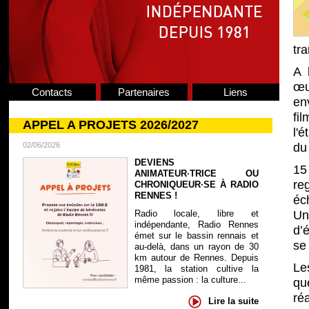
tra
A 
œu
Contacts
Partenaires
Liens
en
fi
APPEL A PROJETS 2026/2027
l'
02/06/2026
du
DEVIENS
15 
ANIMATEUR·TRICE OU
re
CHRONIQUEUR·SE À RADIO
RENNES !
éc
Radio locale, libre et
Un
indépendante, Radio Rennes
d’é
émet sur le bassin rennais et
se 
au-delà, dans un rayon de 30
km autour de Rennes. Depuis
Le
1981, la station cultive la
même passion : la culture...
qu
ré
Lire la suite