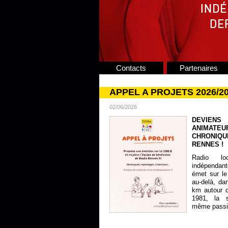
Contacts
Partenaires
APPEL A PROJETS 2026/2
02/06/2026
DEVIENS
ANIMATE
CHRONIQU
RENNES !
Radio lo
indépendan
émet sur le
au-delà, da
km autour 
1981, la s
même passion