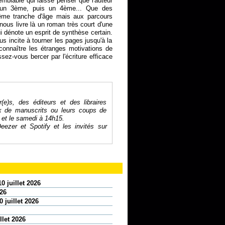
blable qui laisse penser que l'auteur
un 3ème, puis un 4ème... Que des
me tranche d'âge mais aux parcours
e nous livre là un roman très court d'une
i dénote un esprit de synthèse certain.
s incite à tourner les pages jusqu'à la
 connaître les étranges motivations de
sez-vous bercer par l'écriture efficace
r(e)s, des éditeurs et des libraires
ix de manuscrits ou leurs coups de
 et le samedi à 14h15.
eezer
et
Spotify
et les invités sur
0 juillet 2026
026
 juillet 2026
llet 2026