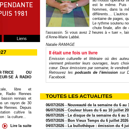
au modus operandi sem
est le même. Puis 
hommes, dans la mê
différents.... L'autric
centaine de pages, qu
Le rythme soutenu nou
chute finale, afin de
l'assassin. Si vous avez 2 heures à « tuer », lais
d’Anne-Marie Labbé.
Liens
Natalie RAMAGE
027
Il était une fois un livre
Emission culturelle et littéraire où des auteu
viennent présenter leurs ouvrages, leurs cho
cœur
. Deux émissions par semaine, le vendredi
UR·TRICE OU
Retrouvez les
podcasts de l'émission
sur
D
EUR·SE À RADIO
Facebook
.
cale, libre et
te, Radio Rennes
TOUTES LES ACTUALITES
 bassin rennais et
ns un rayon de 30
06/07/2026 - Nouveauté de la semaine du 6 au 1
de Rennes. Depuis
06/07/2026 - Couleur blues du 6 au 10 juillet 2
tation cultive la
06/07/2026 - Le disque de la semaine du 6 au 10
 : la culture...
05/07/2026 - Bon Vieux Temps du 6 juillet 2026
Lire la suite
04/07/2026 - La bullothèque : émission du 4 jui