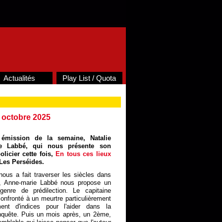
Actualités
Play List / Quota
 4 octobre 2025
émission de la semaine, Natalie
ie Labbé, qui nous présente son
licier cette fois,
En tous ces lieux
Les Perséides.
ous a fait traverser les siècles dans
", Anne-marie Labbé nous propose un
genre de prédilection. Le capitaine
nfronté à un meurtre particulièrement
ent d'indices pour l'aider dans la
enquête. Puis un mois après, un 2ème,