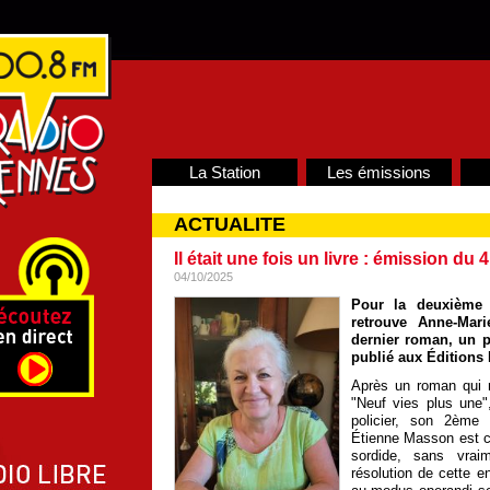
La Station
Les émissions
ACTUALITE
Il était une fois un livre : émission du
04/10/2025
Pour la deuxième 
retrouve Anne-Mar
dernier roman, un po
publié aux Éditions 
Après un roman qui n
"Neuf vies plus une
policier, son 2ème 
Étienne Masson est co
sordide, sans vraim
résolution de cette 