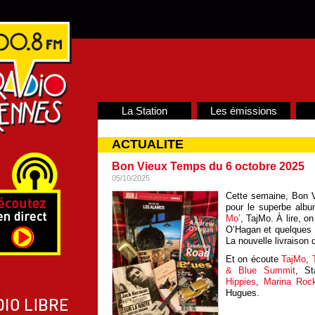
La Station
Les émissions
ACTUALITE
Bon Vieux Temps du 6 octobre 2025
05/10/2025
Cette semaine, Bon 
pour le superbe alb
Mo’
, TajMo. À lire, 
O’Hagan et quelques 
La nouvelle livraison
Et on écoute
TajMo
,
& Blue Summit
, S
Hippies
,
Marina Roc
Hugues.