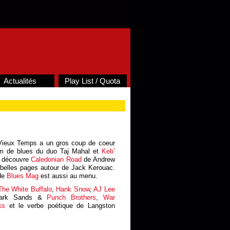
Actualités
Play List / Quota
Vieux Temps a un gros coup de coeur
um de blues du duo Taj Mahal et
Keb’
on découvre
Caledonian Road
de Andrew
belles pages autour de Jack Kerouac.
 de
Blues Mag
est aussi au menu.
The White Buffalo
,
Hank Snow
,
AJ Lee
tark Sands &
Punch Brothers
,
War
ks
et le verbe poétique de Langston