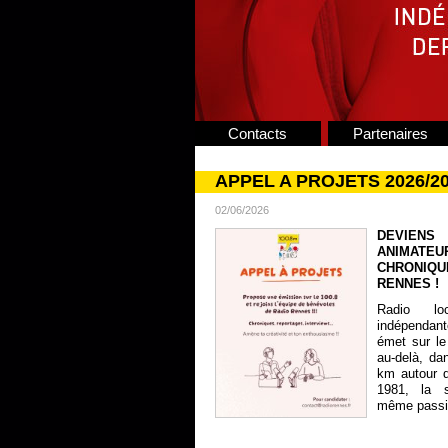
Contacts
Partenaires
APPEL A PROJETS 2026/2
02/06/2026
DEVIENS
ANIMATE
CHRONIQU
RENNES !
Radio lo
indépendan
émet sur le
au-delà, da
km autour 
1981, la s
même passion