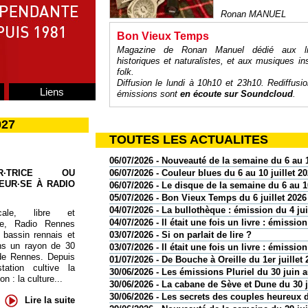
Ronan MANUEL
Bon Vieux Temps
Magazine de Ronan Manuel dédié aux litté
historiques et naturalistes, et aux musiques in
folk.
Diffusion le lundi à 10h10 et 23h10. Rediffusi
Liens
émissions sont
en écoute sur
Soundcloud
.
027
TOUTES LES ACTUALITES
06/07/2026 - Nouveauté de la semaine du 6 au 1
06/07/2026 - Couleur blues du 6 au 10 juillet 2
UR·TRICE OU
EUR·SE À RADIO
06/07/2026 - Le disque de la semaine du 6 au 10
05/07/2026 - Bon Vieux Temps du 6 juillet 2026
04/07/2026 - La bullothèque : émission du 4 jui
cale, libre et
04/07/2026 - Il était une fois un livre : émission
te, Radio Rennes
03/07/2026 - Si on parlait de lire ?
 bassin rennais et
ns un rayon de 30
03/07/2026 - Il était une fois un livre : émission
de Rennes. Depuis
01/07/2026 - De Bouche à Oreille du 1er juillet 
tation cultive la
30/06/2026 - Les émissions Pluriel du 30 juin au
 : la culture...
30/06/2026 - La cabane de Sève et Dune du 30 
30/06/2026 - Les secrets des couples heureux d
Lire la suite