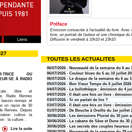
Préface
Emission consacrée à l'actualité du livre. Avec
livre, un portrait de l'auteur et une chronique du l
Liens
Diffusion le vendredi à 10h10 et 23h10.
027
TOUTES LES ACTUALITES
06/07/2026 - Nouveauté de la semaine du 6 au 1
06/07/2026 - Couleur blues du 6 au 10 juillet 2
UR·TRICE OU
06/07/2026 - Le disque de la semaine du 6 au 10
EUR·SE À RADIO
05/07/2026 - Bon Vieux Temps du 6 juillet 2026
04/07/2026 - La bullothèque : émission du 4 jui
cale, libre et
04/07/2026 - Il était une fois un livre : émission
te, Radio Rennes
03/07/2026 - Si on parlait de lire ?
 bassin rennais et
03/07/2026 - Il était une fois un livre : émission
ns un rayon de 30
de Rennes. Depuis
01/07/2026 - De Bouche à Oreille du 1er juillet 
tation cultive la
30/06/2026 - Les émissions Pluriel du 30 juin au
 : la culture...
30/06/2026 - La cabane de Sève et Dune du 30 
30/06/2026 - Les secrets des couples heureux d
Lire la suite
29/06/2026 - Nouveauté de la semaine du 29 juin