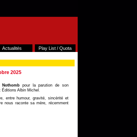
Actualités
Play List / Quota
obre 2025
e Nothomb
pour la parution de son
 Éditions Albin Michel.
, entre humour, gravité, sincérité et
ère nous raconte sa mère, récemment