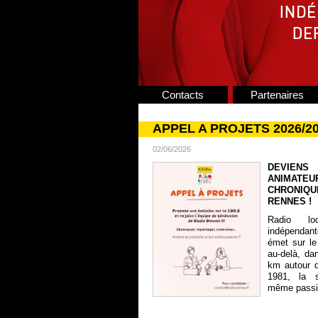
Contacts
Partenaires
APPEL A PROJETS 2026/2
02/06/2026
DEVIENS
ANIMATE
CHRONIQU
RENNES !
Radio lo
indépendan
émet sur le
au-delà, da
km autour 
1981, la s
même passion