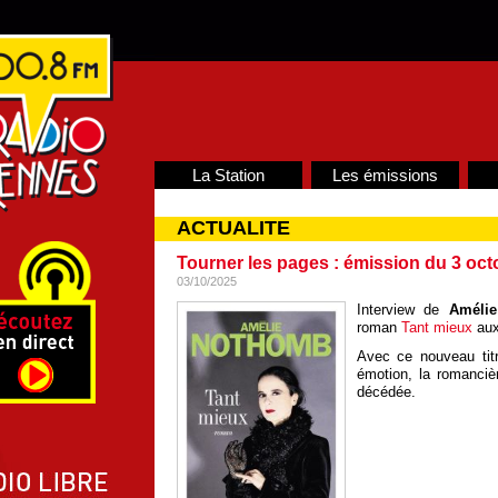
La Station
Les émissions
ACTUALITE
Tourner les pages : émission du 3 oct
03/10/2025
Interview de
Améli
roman
Tant mieux
aux
Avec ce nouveau titre
émotion, la romanci
décédée.