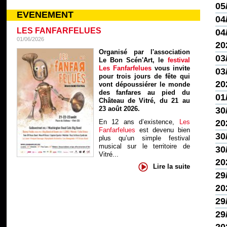
05
EVENEMENT
04
LES FANFARFELUES
04/
01/06/2026
20
Organisé par l'association
03
Le Bon Scén'Art, le
festival
Les Fanfarfelues
vous invite
03/
pour trois jours de fête qui
20
vont dépoussiérer le monde
des fanfares au pied du
01
Château de Vitré, du 21 au
23 août 2026.
30
En 12 ans d’existence,
Les
20
Fanfarfelues
est devenu bien
30
plus qu’un simple festival
musical sur le territoire de
30
Vitré...
20
Lire la suite
29
20
29
29