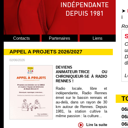
➤
i
Ro
S
Contacts
Partenaires
Liens
C
u
APPEL A PROJETS 2026/2027
D
02/06/2026
d
DEVIENS
ANIMATEUR·TRICE OU
L
CHRONIQUEUR·SE À RADIO
RENNES !
Radio locale, libre et
indépendante, Radio Rennes
T
émet sur le bassin rennais et
au-delà, dans un rayon de 30
km autour de Rennes. Depuis
06
1981, la station cultive la
même passion : la culture...
06
06
Lire la suite