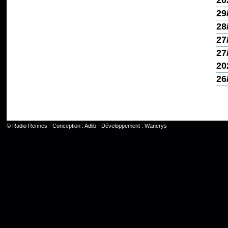
20
29
28
27
27
20
26
©
Radio Rennes
- Conception :
Adlib
- Développement :
Wanerys