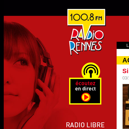
L
A
Si
03/