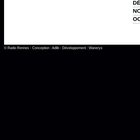
DÉ
NO
OC
©
Radio Rennes
- Conception :
Adlib
- Développement :
Wanerys