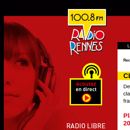
L
Rec
C
De
cl
fra
Pl
2