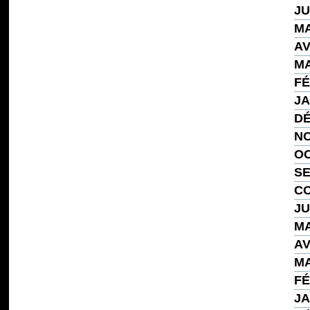
JU
MA
AV
MA
FÉ
JA
DÉ
NO
OC
SE
CO
JU
MA
AV
MA
FÉ
JA