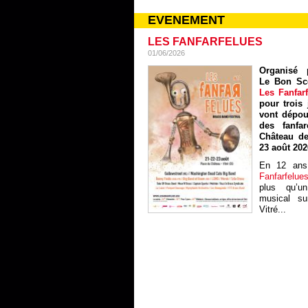
EVENEMENT
LES FANFARFELUES
01/06/2026
Organisé p
Le Bon Sc
Les Fanfar
pour trois 
vont dépou
des fanfa
Château de
23 août 202
En 12 ans
Fanfarfelue
plus qu’un
musical sur
Vitré...