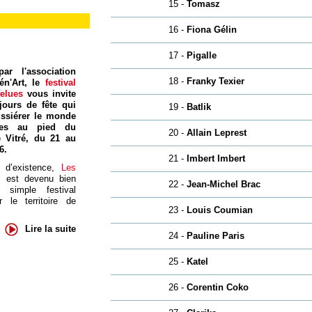
15 -
Tomasz
16 -
Fiona Gélin
17 -
Pigalle
ar l'association
18 -
Franky Texier
én'Art, le
festival
felues
vous invite
jours de fête qui
19 -
Batlik
ssiérer le monde
res au pied du
20 -
Allain Leprest
 Vitré, du 21 au
6.
21 -
Imbert Imbert
 d’existence,
Les
s
est devenu bien
22 -
Jean-Michel Brac
 simple festival
 le territoire de
23 -
Louis Coumian
Lire la suite
24 -
Pauline Paris
25 -
Katel
26 -
Corentin Coko