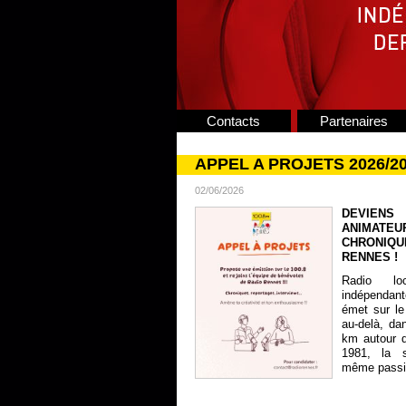
Contacts
Partenaires
APPEL A PROJETS 2026/2
02/06/2026
DEVIENS
ANIMATE
CHRONIQU
RENNES !
Radio lo
indépendan
émet sur le
au-delà, da
km autour 
1981, la s
même passion