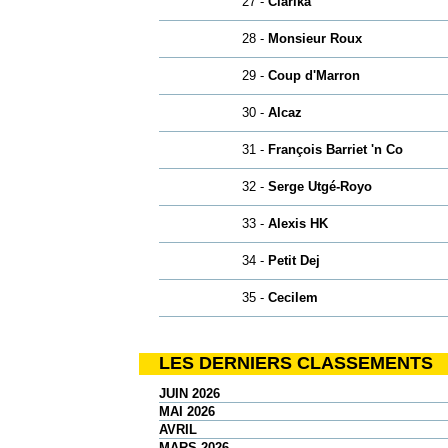
27 -
Clarika
28 -
Monsieur Roux
29 -
Coup d'Marron
30 -
Alcaz
31 -
François Barriet 'n Co
32 -
Serge Utgé-Royo
33 -
Alexis HK
34 -
Petit Dej
35 -
Cecilem
LES DERNIERS CLASSEMENTS
JUIN 2026
MAI 2026
AVRIL
MARS 2026