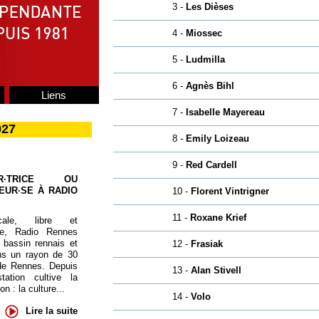
3 -
Les Dièses
4 -
Miossec
5 -
Ludmilla
6 -
Agnès Bihl
Liens
7 -
Isabelle Mayereau
027
8 -
Emily Loizeau
9 -
Red Cardell
UR·TRICE OU
EUR·SE À RADIO
10 -
Florent Vintrigner
11 -
Roxane Krief
cale, libre et
te, Radio Rennes
 bassin rennais et
12 -
Frasiak
ns un rayon de 30
de Rennes. Depuis
13 -
Alan Stivell
tation cultive la
 : la culture...
14 -
Volo
Lire la suite