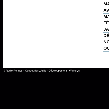
MA
AV
MA
FÉ
JA
DÉ
NO
OC
©
Radio Rennes
- Conception :
Adlib
- Développement :
Wanerys