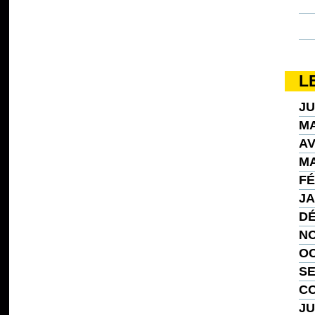
L
JU
MA
AV
MA
FÉ
JA
DÉ
NO
OC
SE
CO
JU