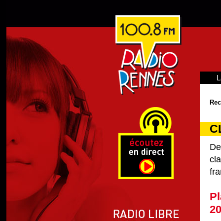
L
Rec
C
De
cl
fra
Pl
2