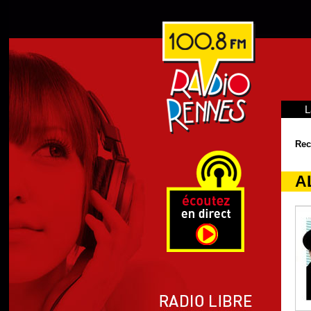
L
Rec
A