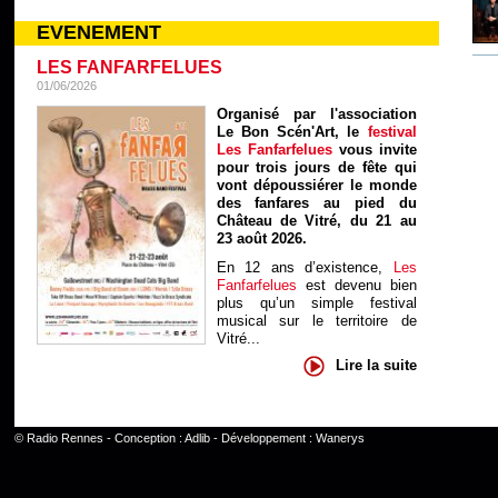
EVENEMENT
LES FANFARFELUES
01/06/2026
Organisé par l'association
Le Bon Scén'Art, le
festival
Les Fanfarfelues
vous invite
pour trois jours de fête qui
vont dépoussiérer le monde
des fanfares au pied du
Château de Vitré, du 21 au
23 août 2026.
En 12 ans d’existence,
Les
Fanfarfelues
est devenu bien
plus qu’un simple festival
musical sur le territoire de
Vitré...
Lire la suite
©
Radio Rennes
- Conception :
Adlib
- Développement :
Wanerys