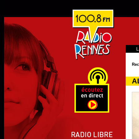
L
Rec
A