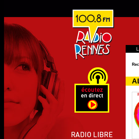
L
Rec
AL