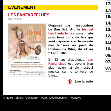
17
EVENEMENT
17
LES FANFARFELUES
16
01/06/2026
14
Organisé par l'association
13
Le Bon Scén'Art, le
festival
Les Fanfarfelues
vous invite
12
pour trois jours de fête qui
vont dépoussiérer le monde
11
des fanfares au pied du
10
Château de Vitré, du 21 au
23 août 2026.
08
En 12 ans d’existence,
Les
07
Fanfarfelues
est devenu bien
07
plus qu’un simple festival
musical sur le territoire de
Vitré...
Lire la suite
©
Radio Rennes
- Conception :
Adlib
- Développement :
Wanerys