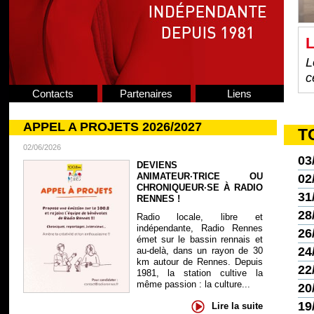
L
L
c
Contacts
Partenaires
Liens
APPEL A PROJETS 2026/2027
T
02/06/2026
03
DEVIENS
ANIMATEUR·TRICE OU
02
CHRONIQUEUR·SE À RADIO
31
RENNES !
28
Radio locale, libre et
indépendante, Radio Rennes
26
émet sur le bassin rennais et
24
au-delà, dans un rayon de 30
km autour de Rennes. Depuis
22
1981, la station cultive la
même passion : la culture...
20
19
Lire la suite