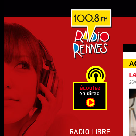
L
A
Le
26/