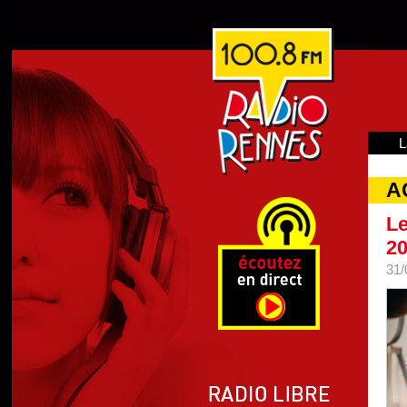
L
A
Le
2
31/