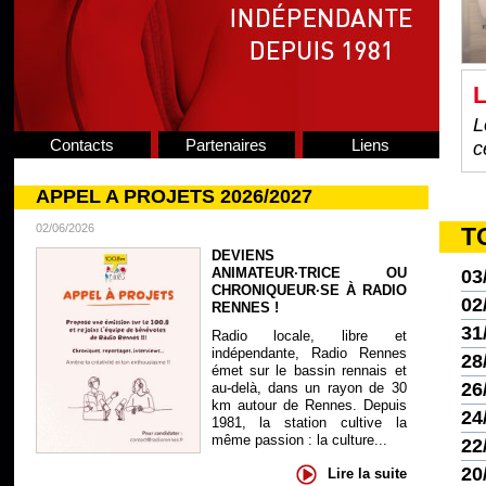
L
L
Contacts
Partenaires
Liens
c
APPEL A PROJETS 2026/2027
02/06/2026
T
DEVIENS
ANIMATEUR·TRICE OU
03
CHRONIQUEUR·SE À RADIO
02
RENNES !
31
Radio locale, libre et
indépendante, Radio Rennes
28
émet sur le bassin rennais et
26
au-delà, dans un rayon de 30
km autour de Rennes. Depuis
24
1981, la station cultive la
même passion : la culture...
22
20
Lire la suite