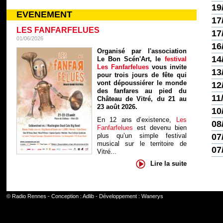
19
EVENEMENT
17
LES FANFARFELUES
17
01/06/2026
16
Organisé par l'association
14
Le Bon Scén'Art, le
festival
Les Fanfarfelues
vous invite
13
pour trois jours de fête qui
vont dépoussiérer le monde
12
des fanfares au pied du
11
Château de Vitré, du 21 au
23 août 2026.
10
En 12 ans d’existence,
Les
08
Fanfarfelues
est devenu bien
07
plus qu’un simple festival
musical sur le territoire de
07
Vitré...
Lire la suite
©
Radio Rennes
- Conception :
Adlib
- Développement :
Wanerys