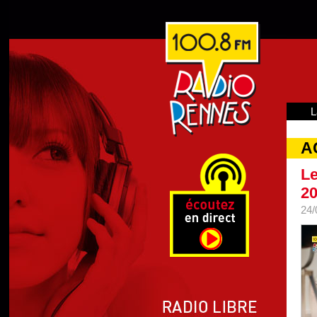
L
A
Le
2
24/