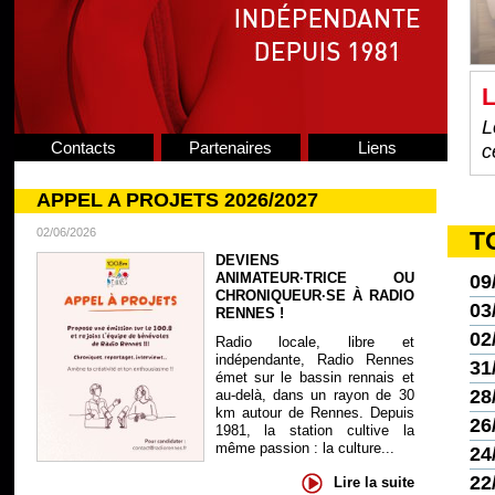
L
L
Contacts
Partenaires
Liens
c
APPEL A PROJETS 2026/2027
02/06/2026
T
DEVIENS
ANIMATEUR·TRICE OU
09
CHRONIQUEUR·SE À RADIO
03
RENNES !
02
Radio locale, libre et
indépendante, Radio Rennes
31
émet sur le bassin rennais et
28
au-delà, dans un rayon de 30
km autour de Rennes. Depuis
26
1981, la station cultive la
même passion : la culture...
24
22
Lire la suite