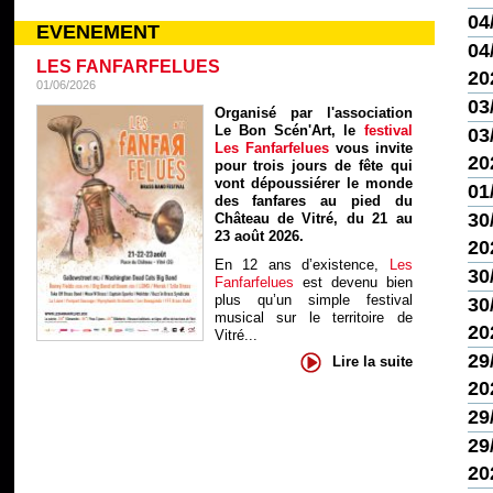
04
EVENEMENT
04/
LES FANFARFELUES
20
01/06/2026
03
Organisé par l'association
Le Bon Scén'Art, le
festival
03/
Les Fanfarfelues
vous invite
20
pour trois jours de fête qui
vont dépoussiérer le monde
01
des fanfares au pied du
30
Château de Vitré, du 21 au
23 août 2026.
20
En 12 ans d’existence,
Les
30
Fanfarfelues
est devenu bien
plus qu’un simple festival
30
musical sur le territoire de
20
Vitré...
29
Lire la suite
20
29
29
20