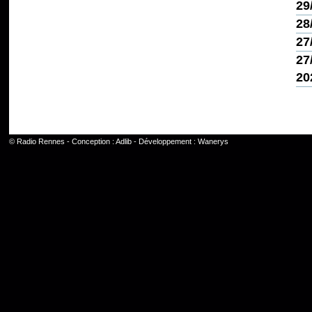
29
28
27
27
20
©
Radio Rennes
- Conception :
Adlib
- Développement :
Wanerys