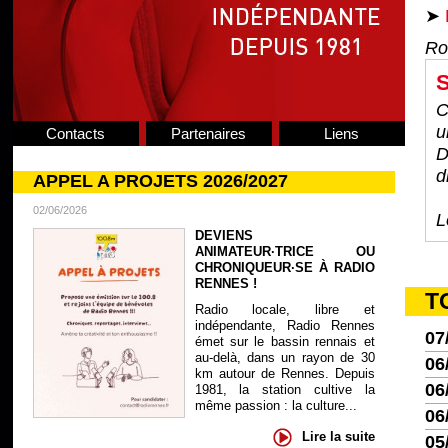
➤
Ro
S
C
u
Contacts
Partenaires
Liens
D
d
APPEL A PROJETS 2026/2027
02/06/2026
L
DEVIENS
ANIMATEUR·TRICE OU
CHRONIQUEUR·SE À RADIO
RENNES !
T
Radio locale, libre et
indépendante, Radio Rennes
07
émet sur le bassin rennais et
au-delà, dans un rayon de 30
06
km autour de Rennes. Depuis
06
1981, la station cultive la
même passion : la culture...
06
Lire la suite
05