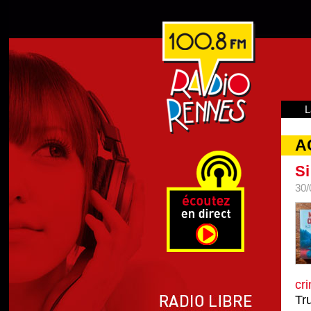
L
A
Si
30/
cri
Tr