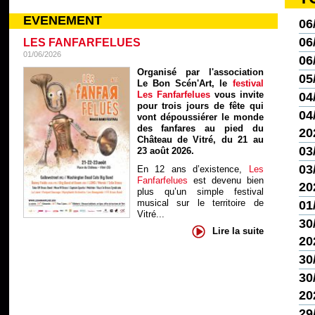
EVENEMENT
06
06
LES FANFARFELUES
01/06/2026
06
Organisé par l'association
05
Le Bon Scén'Art, le
festival
Les Fanfarfelues
vous invite
04
pour trois jours de fête qui
04/
vont dépoussiérer le monde
des fanfares au pied du
20
Château de Vitré, du 21 au
03
23 août 2026.
03/
En 12 ans d’existence,
Les
Fanfarfelues
est devenu bien
20
plus qu’un simple festival
musical sur le territoire de
01
Vitré...
30
Lire la suite
20
30
30
20
29