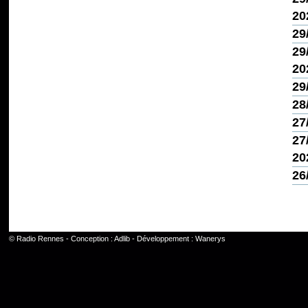
20
29
29
20
29
28
27
27
20
26
©
Radio Rennes
- Conception :
Adlib
- Développement :
Wanerys