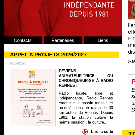
lie
ef
Fid
Contacts
Partenaires
Liens
men
dis
APPEL A PROJETS 2026/2027
St
02/06/2026
DEVIENS
ANIMATEUR·TRICE OU
P
CHRONIQUEUR·SE À RADIO
RENNES !
E
Radio locale, libre et
s
indépendante, Radio Rennes
u
émet sur le bassin rennais et
au-delà, dans un rayon de 30
D
km autour de Rennes. Depuis
1981, la station cultive la
même passion : la culture...
Lire la suite
T