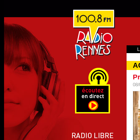
L
A
Pr
08/