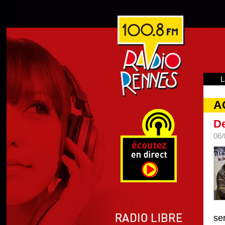
L
A
De
06/
se