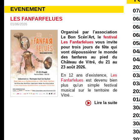
EVENEMENT
07
06
LES FANFARFELUES
01/06/2026
06
Organisé par l'association
06
Le Bon Scén'Art, le
festival
Les Fanfarfelues
vous invite
05
pour trois jours de fête qui
04
vont dépoussiérer le monde
des fanfares au pied du
04/
Château de Vitré, du 21 au
20
23 août 2026.
03
En 12 ans d’existence,
Les
Fanfarfelues
est devenu bien
03/
plus qu’un simple festival
musical sur le territoire de
20
Vitré...
01
Lire la suite
30
20
30
30
20