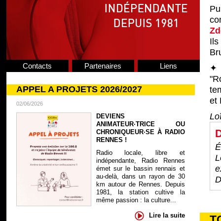
Pu
co
Zd
Il
Bru
Contacts
Partenaires
Liens
✦ 
"R
APPEL A PROJETS 2026/2027
te
et
02/06/2026
Lo
DEVIENS
ANIMATEUR·TRICE OU
D
CHRONIQUEUR·SE À RADIO
RENNES !
É
Radio locale, libre et
L
indépendante, Radio Rennes
e
émet sur le bassin rennais et
au-delà, dans un rayon de 30
D
km autour de Rennes. Depuis
1981, la station cultive la
même passion : la culture...
Lire la suite
T