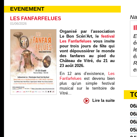
EVENEMENT
Na
LES FANFARFELUES
01/06/2026
I
Organisé par l'association
E
Le Bon Scén'Art, le
festival
Les Fanfarfelues
vous invite
é
pour trois jours de fête qui
l
vont dépoussiérer le monde
é
des fanfares au pied du
Château de Vitré, du 21 au
R
23 août 2026.
e
En 12 ans d’existence,
Les
Fanfarfelues
est devenu bien
plus qu’un simple festival
musical sur le territoire de
T
Vitré...
Lire la suite
06
06
06
05