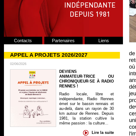
Contacts
Partenaires
Liens
de
APPEL A PROJETS 2026/2027
re
02/06/2026
où
DEVIENS
in
ANIMATEUR·TRICE OU
an
CHRONIQUEUR·SE À RADIO
RENNES !
dé
jeu
Radio locale, libre et
indépendante, Radio Rennes
pr
émet sur le bassin rennais et
de
au-delà, dans un rayon de 30
ce
km autour de Rennes. Depuis
1981, la station cultive la
un
même passion : la culture...
co
Lire la suite
l'i