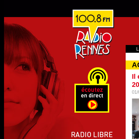
L
A
Il
2
01/