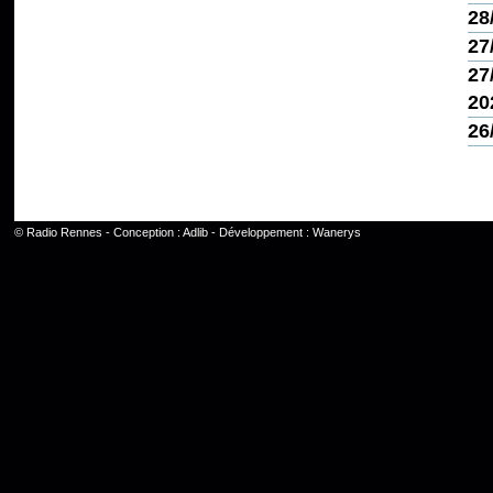
28
27
27
20
26
©
Radio Rennes
- Conception :
Adlib
- Développement :
Wanerys