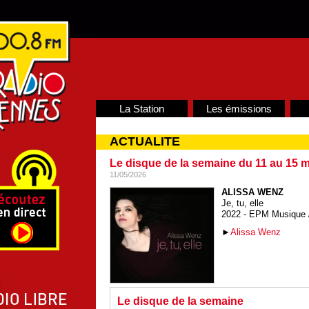
La Station
Les émissions
ACTUALITE
Le disque de la semaine du 11 au 15 m
11/05/2026
ALISSA WENZ
Je, tu, elle
2022 - EPM Musique /
►
Alissa Wenz
Le disque de la semaine