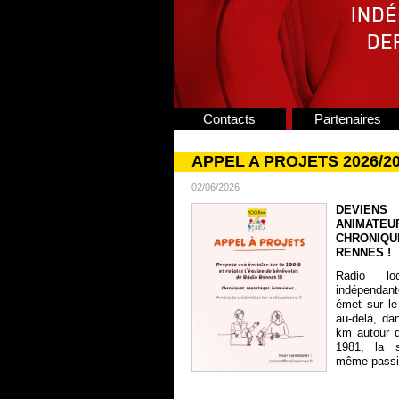
Contacts
Partenaires
APPEL A PROJETS 2026/2
02/06/2026
DEVIENS
ANIMATE
CHRONIQU
RENNES !
Radio lo
indépendan
émet sur le
au-delà, da
km autour 
1981, la s
même passion