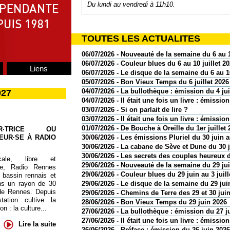
Du lundi au vendredi à 11h10.
TOUTES LES ACTUALITES
06/07/2026 - Nouveauté de la semaine du 6 au 1
06/07/2026 - Couleur blues du 6 au 10 juillet 2
Liens
06/07/2026 - Le disque de la semaine du 6 au 10
05/07/2026 - Bon Vieux Temps du 6 juillet 2026
04/07/2026 - La bullothèque : émission du 4 jui
027
04/07/2026 - Il était une fois un livre : émission
03/07/2026 - Si on parlait de lire ?
03/07/2026 - Il était une fois un livre : émission
01/07/2026 - De Bouche à Oreille du 1er juillet 
UR·TRICE OU
EUR·SE À RADIO
30/06/2026 - Les émissions Pluriel du 30 juin au
30/06/2026 - La cabane de Sève et Dune du 30 
30/06/2026 - Les secrets des couples heureux d
cale, libre et
29/06/2026 - Nouveauté de la semaine du 29 juin
te, Radio Rennes
29/06/2026 - Couleur blues du 29 juin au 3 juill
 bassin rennais et
ns un rayon de 30
29/06/2026 - Le disque de la semaine du 29 juin
de Rennes. Depuis
29/06/2026 - Chemins de Terre des 29 et 30 jui
tation cultive la
28/06/2026 - Bon Vieux Temps du 29 juin 2026
 : la culture...
27/06/2026 - La bullothèque : émission du 27 j
27/06/2026 - Il était une fois un livre : émissio
Lire la suite
26/06/2026 - Préface : émission du 26 juin 2026