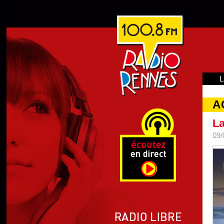
L
A
La
09/