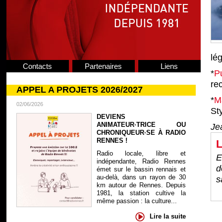
lég
Contacts
Partenaires
Liens
*
P
re
APPEL A PROJETS 2026/2027
*
M
02/06/2026
St
DEVIENS
ANIMATEUR·TRICE OU
Je
CHRONIQUEUR·SE À RADIO
RENNES !
L
Radio locale, libre et
E
indépendante, Radio Rennes
d
émet sur le bassin rennais et
au-delà, dans un rayon de 30
s
km autour de Rennes. Depuis
1981, la station cultive la
même passion : la culture...
Lire la suite