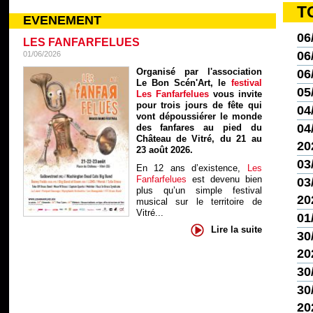
T
EVENEMENT
06
LES FANFARFELUES
06
01/06/2026
Organisé par l'association
06
Le Bon Scén'Art, le
festival
05
Les Fanfarfelues
vous invite
pour trois jours de fête qui
04
vont dépoussiérer le monde
04/
des fanfares au pied du
Château de Vitré, du 21 au
20
23 août 2026.
03
En 12 ans d’existence,
Les
Fanfarfelues
est devenu bien
03/
plus qu’un simple festival
20
musical sur le territoire de
Vitré...
01
Lire la suite
30
20
30
30
20