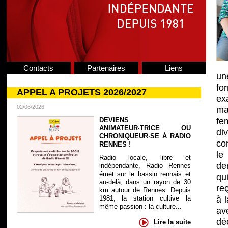
Contacts
Partenaires
Liens
une
fo
APPEL A PROJETS 2026/2027
ex
02/06/2026
ma
DEVIENS
fe
ANIMATEUR·TRICE OU
di
CHRONIQUEUR·SE À RADIO
co
RENNES !
le
Radio locale, libre et
de
indépendante, Radio Rennes
émet sur le bassin rennais et
qu
au-delà, dans un rayon de 30
re
km autour de Rennes. Depuis
1981, la station cultive la
à 
même passion : la culture...
av
dé
Lire la suite