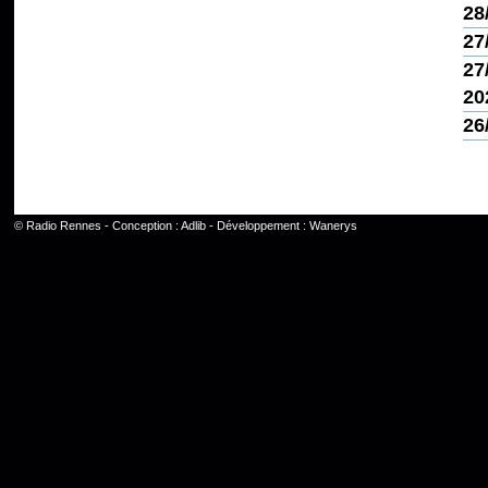
28
27
27
20
26
©
Radio Rennes
- Conception :
Adlib
- Développement :
Wanerys