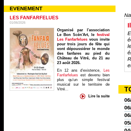
EVENEMENT
Na
LES FANFARFELUES
01/06/2026
I
Organisé par l'association
E
Le Bon Scén'Art, le
festival
é
Les Fanfarfelues
vous invite
pour trois jours de fête qui
l
vont dépoussiérer le monde
é
des fanfares au pied du
Château de Vitré, du 21 au
R
23 août 2026.
e
En 12 ans d’existence,
Les
Fanfarfelues
est devenu bien
plus qu’un simple festival
musical sur le territoire de
T
Vitré...
Lire la suite
06
06
06
05
04