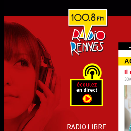
L
A
Il
30/