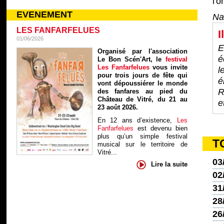
l'
EVENEMENT
Na
LES FANFARFELUES
I
01/06/2026
E
Organisé par l'association
é
Le Bon Scén'Art, le
festival
Les Fanfarfelues
vous invite
l
pour trois jours de fête qui
é
vont dépoussiérer le monde
R
des fanfares au pied du
Château de Vitré, du 21 au
e
23 août 2026.
En 12 ans d’existence,
Les
Fanfarfelues
est devenu bien
plus qu’un simple festival
T
musical sur le territoire de
Vitré...
03
Lire la suite
02
31
28
26