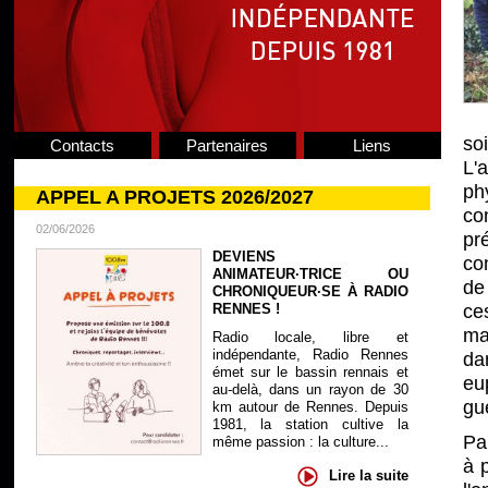
so
Contacts
Partenaires
Liens
L'
ph
APPEL A PROJETS 2026/2027
co
02/06/2026
pr
DEVIENS
co
ANIMATEUR·TRICE OU
de
CHRONIQUEUR·SE À RADIO
RENNES !
ce
ma
Radio locale, libre et
indépendante, Radio Rennes
dan
émet sur le bassin rennais et
eu
au-delà, dans un rayon de 30
gu
km autour de Rennes. Depuis
1981, la station cultive la
Par
même passion : la culture...
à 
Lire la suite