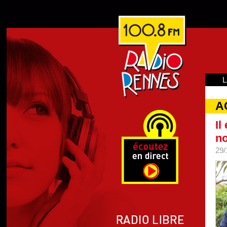
L
A
Il
n
29/