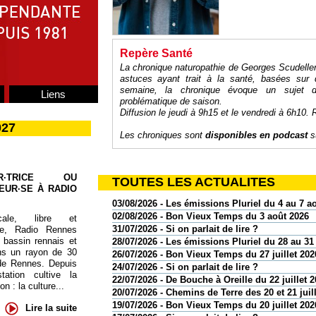
Repère Santé
La chronique naturopathie de Georges Scudelle
astuces ayant trait à la santé, basées sur 
semaine, la chronique évoque un sujet d
Liens
problématique de saison.
Diffusion le jeudi à 9h15 et le vendredi à 6h10. 
027
Les chroniques sont
disponibles en podcast
su
UR·TRICE OU
TOUTES LES ACTUALITES
EUR·SE À RADIO
03/08/2026 - Les émissions Pluriel du 4 au 7 a
02/08/2026 - Bon Vieux Temps du 3 août 2026
cale, libre et
31/07/2026 - Si on parlait de lire ?
te, Radio Rennes
 bassin rennais et
28/07/2026 - Les émissions Pluriel du 28 au 31 
ns un rayon de 30
26/07/2026 - Bon Vieux Temps du 27 juillet 202
de Rennes. Depuis
24/07/2026 - Si on parlait de lire ?
tation cultive la
22/07/2026 - De Bouche à Oreille du 22 juillet 
 : la culture...
20/07/2026 - Chemins de Terre des 20 et 21 juil
19/07/2026 - Bon Vieux Temps du 20 juillet 202
Lire la suite