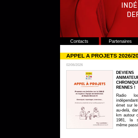
Contacts
Partenaires
APPEL A PROJETS 2026/2
02/06/2026
DEVIENS
ANIMATE
CHRONIQU
RENNES !
Radio lo
indépendan
émet sur le
au-delà, da
km autour 
1981, la s
même passion