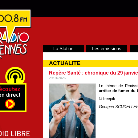
La Station
Les émissions
ACTUALITE
Repère Santé : chronique du 29 janvie
29/01/2026
Le thème de l'émiss
arrê
t
er de fumer du 
© freepik
Georges SCUDELLE