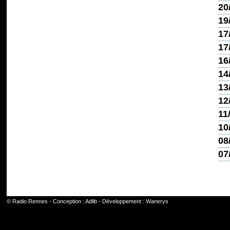
20
19
17
17
16
14
13
12
11
10
08
07
©
Radio Rennes
- Conception :
Adlib
- Développement :
Wanerys