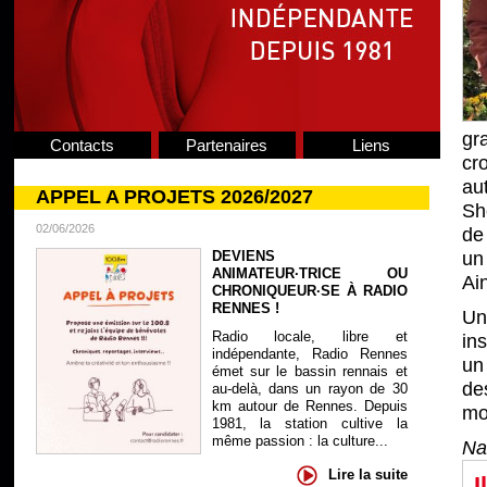
gr
Contacts
Partenaires
Liens
cr
au
APPEL A PROJETS 2026/2027
Sh
02/06/2026
de
DEVIENS
un
ANIMATEUR·TRICE OU
Ai
CHRONIQUEUR·SE À RADIO
RENNES !
Un
Radio locale, libre et
in
indépendante, Radio Rennes
un
émet sur le bassin rennais et
de
au-delà, dans un rayon de 30
km autour de Rennes. Depuis
mo
1981, la station cultive la
même passion : la culture...
Na
Lire la suite
I