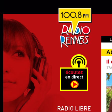
L
A
Il
17/