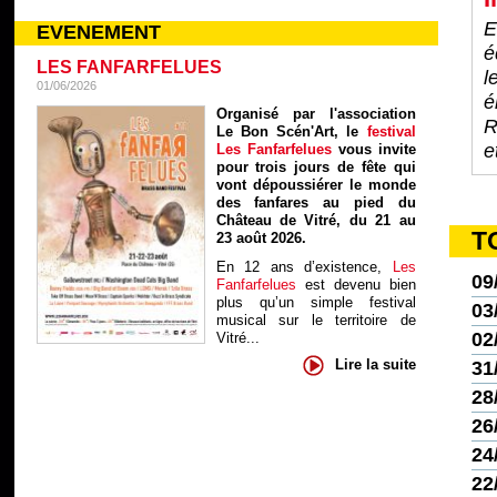
E
EVENEMENT
é
LES FANFARFELUES
l
01/06/2026
é
Organisé par l'association
R
Le Bon Scén'Art, le
festival
e
Les Fanfarfelues
vous invite
pour trois jours de fête qui
vont dépoussiérer le monde
des fanfares au pied du
Château de Vitré, du 21 au
T
23 août 2026.
En 12 ans d’existence,
Les
09
Fanfarfelues
est devenu bien
plus qu’un simple festival
03
musical sur le territoire de
02
Vitré...
Lire la suite
31
28
26
24
22