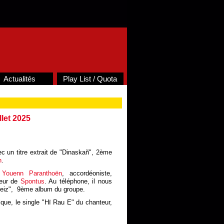
Actualités
Play List / Quota
llet 2025
c un titre extrait de "Dinaskañ", 2ème
n
.
c
Youenn Paranthoën
, accordéoniste,
teur de
Spontus
. Au téléphone, il nous
leiz", 9ème album du groupe.
que, le single "Hï Rau E" du chanteur,