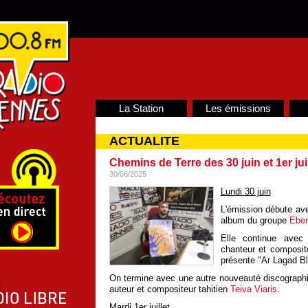
La Station
Les émissions
ACTUALITE
Chemins de Terre des 30 juin et 1er jui
30/06/2025
Lundi 30 juin
L'émission débute ave
album du groupe
Ebe
Elle continue ave
chanteur et composi
présente "Ar Lagad B
On termine avec une autre nouveauté discographi
auteur et compositeur tahitien
Teiva Viaris
.
Mardi 1er juillet