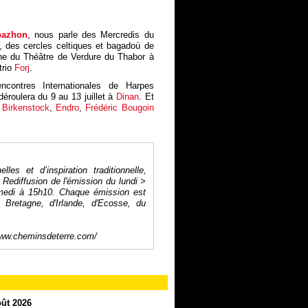
oazhon
, nous parle des Mercredis du
9h, des cercles celtiques et bagadoù de
ène du Théâtre de Verdure du Thabor à
trio
Forj
.
encontres Internationales de Harpes
éroulera du 9 au 13 juillet à
Dinan
. Et
 Birkenstock
,
Endro
,
Frédéric Bougoin
es et d’inspiration traditionnelle,
. Rediffusion de l'émission du lundi >
medi à 15h10. Chaque émission est
Bretagne, d'Irlande, d'Ecosse, du
www.cheminsdeterre.com/
oût 2026