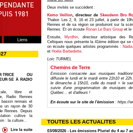
Deux invités se succèdent :
Kemo Veillon
, directeur de
Skeudenn Bro R
Thabor. Les 2, 9, 16 et 23 juillet, à partir de 1
Rennes et de sa région se produiront sur la sc
Rennes. Et on écoute
Ronan Le Bars Group
et le 
Ensuite,
Myrdhin
, directeur artistique des R
Liens
Celtiques nous présente la 41ème édition qui se d
on écoute quelques artistes programmés :
Nadia
et
Hoëla Barbedette
.
027
Loïc TURMEL
Chemins de Terre
Emission consacrée aux musiques traditionnell
UR·TRICE OU
diffusée le lundi et le mardi entre 21h10 et 22h
EUR·SE À RADIO
le dimanche à 15h10, celle du mardi > le sa
suivie d'une programmation de musiques de 
cale, libre et
Québec... et d'ailleurs !
te, Radio Rennes
 bassin rennais et
En écoute sur le site de l'émission
:
https://
ns un rayon de 30
de Rennes. Depuis
tation cultive la
 : la culture...
TOUTES LES ACTUALITES
Lire la suite
03/08/2026 - Les émissions Pluriel du 4 au 7 a