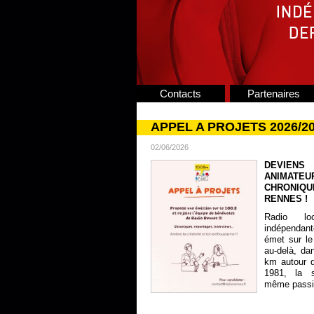
Contacts
Partenaires
APPEL A PROJETS 2026/2
02/06/2026
DEVIENS
ANIMATE
CHRONIQU
RENNES !
Radio lo
indépendan
émet sur le
au-delà, da
km autour 
1981, la s
même passion