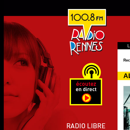
L
Rec
A