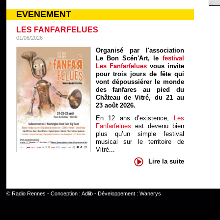
EVENEMENT
LES FANFARFELUES
01/06/2026
Organisé par l'association
Le Bon Scén'Art, le
festival
Les Fanfarfelues
vous invite
pour trois jours de fête qui
vont dépoussiérer le monde
des fanfares au pied du
Château de Vitré, du 21 au
23 août 2026.
En 12 ans d’existence,
Les
Fanfarfelues
est devenu bien
plus qu’un simple festival
musical sur le territoire de
Vitré...
Lire la suite
©
Radio Rennes
- Conception :
Adlib
- Développement :
Wanerys