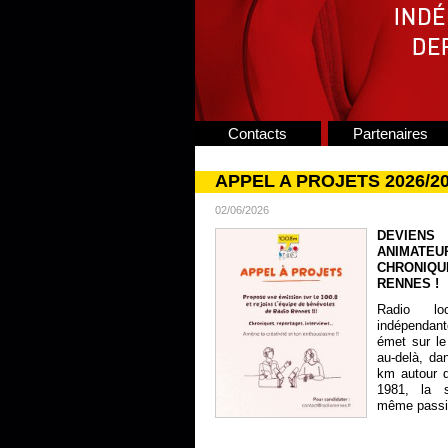
Contacts
Partenaires
APPEL A PROJETS 2026/2
02/06/2026
DEVIENS
ANIMATE
CHRONIQU
RENNES !
Radio lo
indépendan
émet sur le
au-delà, da
km autour 
1981, la s
même passion