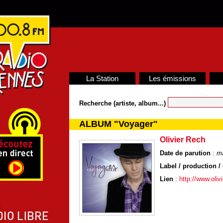
La Station
Les émissions
Recherche (artiste, album...)
ALBUM "Voyager"
Olivier Rech
Date de parution
:
m
Label / production / 
Lien
:
http://www.oliv