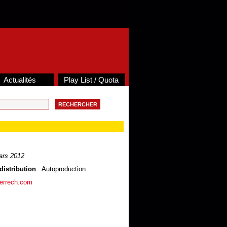
Actualités
Play List / Quota
ars 2012
distribution
: Autoproduction
ierrech.com