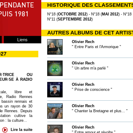
HISTORIQUE DES CLASSEMENT
N°18 (
OCTOBRE 2012
) - N°18 (
MAI 2012
) - N°18 
N°11 (
SEPTEMBRE 2012
)
AUTRES ALBUMS DE CET ARTIS
Liens
Olivier Rech
" Entre Paris et l'Armorique "
027
Olivier Rech
" Un arbre m'a parlé "
UR·TRICE OU
EUR·SE À RADIO
Olivier Rech
" Prise de conscience "
cale, libre et
te, Radio Rennes
 bassin rennais et
Olivier Rech
ns un rayon de 30
de Rennes. Depuis
" Chanter la Bretagne et plus... "
tation cultive la
 : la culture...
Olivier Rech
Lire la suite
" Entre amour et révolte "