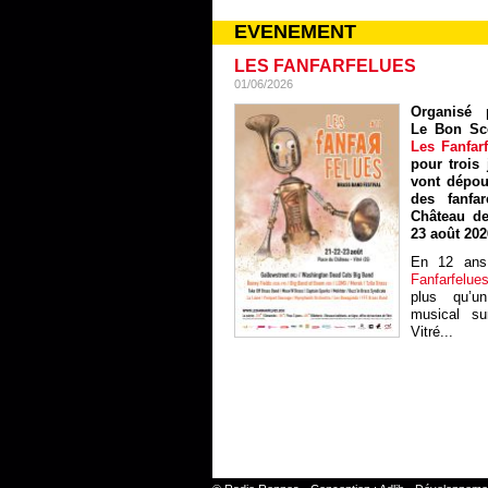
EVENEMENT
LES FANFARFELUES
01/06/2026
Organisé p
Le Bon Sc
Les Fanfar
pour trois 
vont dépou
des fanfa
Château de
23 août 202
En 12 ans
Fanfarfelue
plus qu’un
musical sur
Vitré...