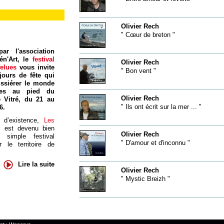
Olivier Rech
" Cœur de breton "
ar l'association
én'Art, le
festival
Olivier Rech
felues
vous invite
" Bon vent "
jours de fête qui
ssiérer le monde
res au pied du
Olivier Rech
 Vitré, du 21 au
" Ils ont écrit sur la mer ... "
6.
 d’existence,
Les
s
est devenu bien
Olivier Rech
 simple festival
" D'amour et d'inconnu "
 le territoire de
Lire la suite
Olivier Rech
" Mystic Breizh "