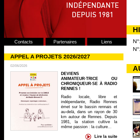
H
N°
Contacts
Partenaires
Liens
N°
APPEL A PROJETS 2026/2027
02/06/2026
A
DEVIENS
ANIMATEUR·TRICE OU
CHRONIQUEUR·SE À RADIO
RENNES !
Radio locale, libre et
indépendante, Radio Rennes
émet sur le bassin rennais et
au-delà, dans un rayon de 30
km autour de Rennes. Depuis
1981, la station cultive la
même passion : la culture...
Lire la suite