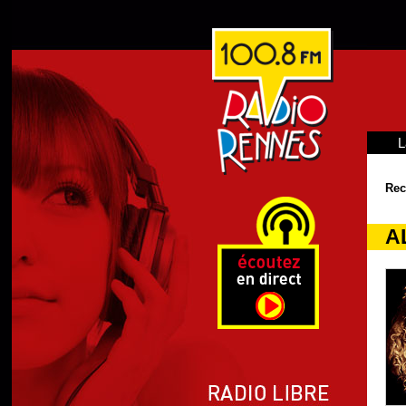
L
Rec
A