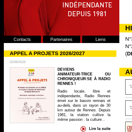
H
N°
Contacts
Partenaires
Liens
N°
APPEL A PROJETS 2026/2027
(
D
02/06/2026
DEVIENS
A
ANIMATEUR·TRICE OU
CHRONIQUEUR·SE À RADIO
RENNES !
Radio locale, libre et
indépendante, Radio Rennes
émet sur le bassin rennais et
au-delà, dans un rayon de 30
km autour de Rennes. Depuis
1981, la station cultive la
même passion : la culture...
Lire la suite