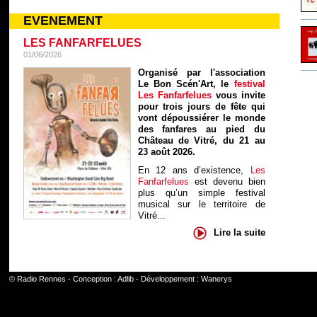
EVENEMENT
LES FANFARFELUES
01/06/2026
Organisé par l'association
Le Bon Scén'Art, le
festival
Les Fanfarfelues
vous invite
pour trois jours de fête qui
vont dépoussiérer le monde
des fanfares au pied du
Château de Vitré, du 21 au
23 août 2026.
En 12 ans d’existence,
Les
Fanfarfelues
est devenu bien
plus qu’un simple festival
musical sur le territoire de
Vitré...
Lire la suite
©
Radio Rennes
- Conception :
Adlib
- Développement :
Wanerys