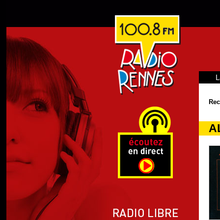
L
Rec
A